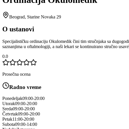
Beograd
,
Starine Novaka 29
O ustanovi
Specijalističku ordinaciju Okulomedik čini tim stručnjaka sa dugogo
saznanjima u oftalmologiji, a naši lekari se kontinuirano stručno usav
0.0
Prosečna ocena
Radno vreme
Ponedeljak
09:00-20:00
Utorak
09:00-20:00
Sreda
09:00-20:00
Četvrtak
09:00-20:00
Petak
11:00-20:00
Subota
09:00-14:00