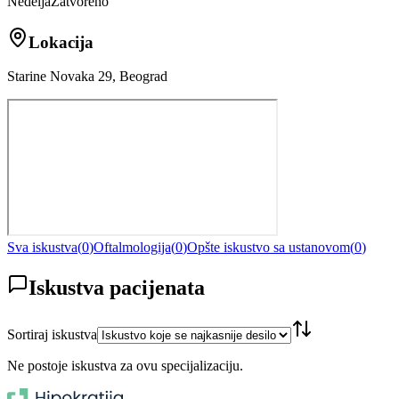
Nedelja
Zatvoreno
Lokacija
Starine Novaka 29, Beograd
Sva iskustva
(
0
)
Oftalmologija
(
0
)
Opšte iskustvo sa ustanovom
(
0
)
Iskustva pacijenata
Sortiraj iskustva
Ne postoje iskustva za ovu specijalizaciju.