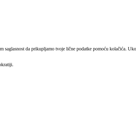
am saglasnost da prikupljamo tvoje lične podatke pomoću kolačića. Ukol
kratiji.