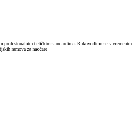
išim profesionalnim i etičkim standardima. Rukovodimo se savremenim
rijskih ramova za naočare.