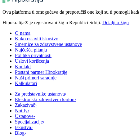
Ova platforma ti omogućava da preporučiš one koji su ti pomogli kada t
Hipokratija® je registrovani žig u Republici Srbiji.
Detalji o žigu
O nama
Kako ostaviti iskustvo
Smernice za zdravstvene ustanove
Najčešća pitanja
Politika privatnosti
Uslovi korišćenja
Kontakt
Postani partner Hipokratije
Naši primeri saradnje
Kalkulatori
Za predstavnike ustanova
›
Elektronski zdravstveni karton
›
Zakazivač
›
Notify
›
Ustanove
›
Specijalizacije
›
Iskustva
›
Blog
›