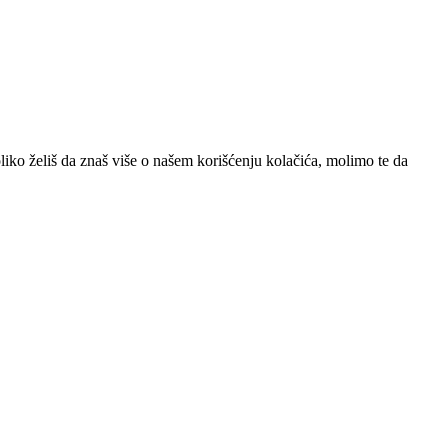
iko želiš da znaš više o našem korišćenju kolačića, molimo te da