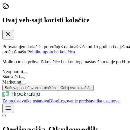
Ovaj veb-sajt koristi kolačiće
Prihvatanjem kolačića potvrđuješ da imaš više od 15 godina i daješ n
pročitaš našu
Politiku upotrebe kolačića.
Molimo te da prihvatiš kolačiće i nakon toga nastaviš kretanje po Hipo
Neophodni
Statistički
Marketing
Sačuvaj podešavanja kolačića
Odbij sve kolačiće
Za predstavnike ustanova
Blog
Logovanje predstavnika ustanova
O
Ordinacija Okulomedik