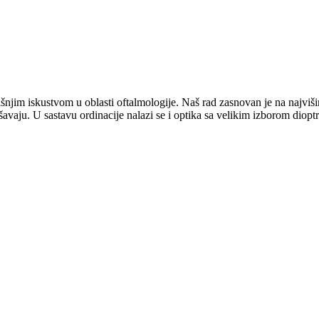
dišnjim iskustvom u oblasti oftalmologije. Naš rad zasnovan je na najv
ršavaju. U sastavu ordinacije nalazi se i optika sa velikim izborom diopt