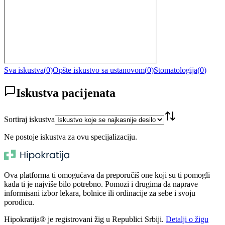
Sva iskustva
(
0
)
Opšte iskustvo sa ustanovom
(
0
)
Stomatologija
(
0
)
Iskustva pacijenata
Sortiraj iskustva
Ne postoje iskustva za ovu specijalizaciju.
Ova platforma ti omogućava da preporučiš one koji su ti pomogli
kada ti je najviše bilo potrebno. Pomozi i drugima da naprave
informisani izbor lekara, bolnice ili ordinacije za sebe i svoju
porodicu.
Hipokratija® je registrovani žig u Republici Srbiji.
Detalji o žigu