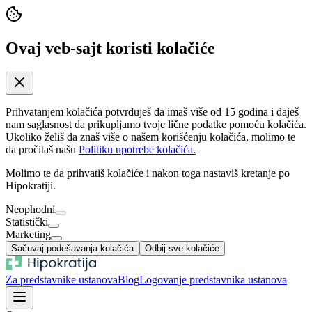
Ovaj veb-sajt koristi kolačiće
Prihvatanjem kolačića potvrđuješ da imaš više od 15 godina i daješ
nam saglasnost da prikupljamo tvoje lične podatke pomoću kolačića.
Ukoliko želiš da znaš više o našem korišćenju kolačića, molimo te
da pročitaš našu
Politiku upotrebe kolačića.
Molimo te da prihvatiš kolačiće i nakon toga nastaviš kretanje po
Hipokratiji.
Neophodni
Statistički
Marketing
Sačuvaj podešavanja kolačića
Odbij sve kolačiće
Za predstavnike ustanova
Blog
Logovanje predstavnika ustanova