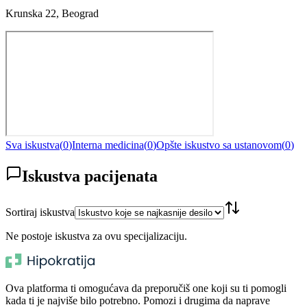
Krunska 22, Beograd
Sva iskustva
(
0
)
Interna medicina
(
0
)
Opšte iskustvo sa ustanovom
(
0
)
Iskustva pacijenata
Sortiraj iskustva
Ne postoje iskustva za ovu specijalizaciju.
Ova platforma ti omogućava da preporučiš one koji su ti pomogli
kada ti je najviše bilo potrebno. Pomozi i drugima da naprave