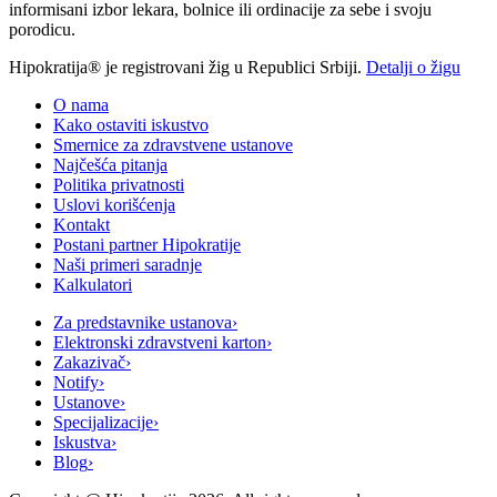
informisani izbor lekara, bolnice ili ordinacije za sebe i svoju
porodicu.
Hipokratija® je registrovani žig u Republici Srbiji.
Detalji o žigu
O nama
Kako ostaviti iskustvo
Smernice za zdravstvene ustanove
Najčešća pitanja
Politika privatnosti
Uslovi korišćenja
Kontakt
Postani partner Hipokratije
Naši primeri saradnje
Kalkulatori
Za predstavnike ustanova
›
Elektronski zdravstveni karton
›
Zakazivač
›
Notify
›
Ustanove
›
Specijalizacije
›
Iskustva
›
Blog
›