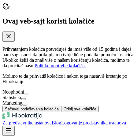
Ovaj veb-sajt koristi kolačiće
Prihvatanjem kolačića potvrđuješ da imaš više od 15 godina i daješ
nam saglasnost da prikupljamo tvoje lične podatke pomoću kolačića.
Ukoliko želiš da znaš više o našem korišćenju kolačića, molimo te
da pročitaš našu
Politiku upotrebe kolačića.
Molimo te da prihvatiš kolačiće i nakon toga nastaviš kretanje po
Hipokratiji.
Neophodni
Statistički
Marketing
Sačuvaj podešavanja kolačića
Odbij sve kolačiće
Za predstavnike ustanova
Blog
Logovanje predstavnika ustanova