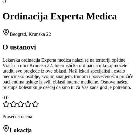
O
Ordinacija Experta Medica
Beograd
,
Krunska 22
O ustanovi
Lekarska ordinacija Experta medica nalazi se na teritoriji opštine
Vračar u ulici Krunska 22. Internistička ordinacija u kojoj možete
uraditi sve preglede iz ove oblasti. Naši lekari specijalisti i ostalo
medicinsko osoblje, svojim znanjem, trudom i posvećenošću pružiće
pacijentima usluge iz svih oblasti interne medicine. Osnova našeg
pristupa bolesniku je osećaj da smo tu za Vas kada god je potrebno.
0.0
Prosečna ocena
Lokacija