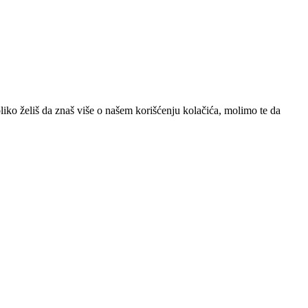
iko želiš da znaš više o našem korišćenju kolačića, molimo te da