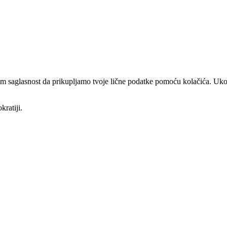
am saglasnost da prikupljamo tvoje lične podatke pomoću kolačića. Ukol
kratiji.