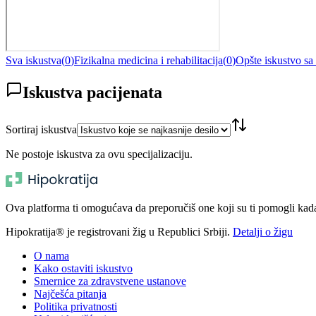
Sva iskustva
(
0
)
Fizikalna medicina i rehabilitacija
(
0
)
Opšte iskustvo s
Iskustva pacijenata
Sortiraj iskustva
Ne postoje iskustva za ovu specijalizaciju.
Ova platforma ti omogućava da preporučiš one koji su ti pomogli kada t
Hipokratija® je registrovani žig u Republici Srbiji.
Detalji o žigu
O nama
Kako ostaviti iskustvo
Smernice za zdravstvene ustanove
Najčešća pitanja
Politika privatnosti