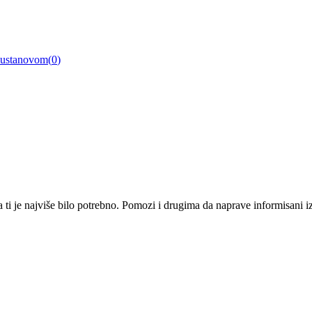
a ustanovom
(
0
)
i je najviše bilo potrebno. Pomozi i drugima da naprave informisani izbo