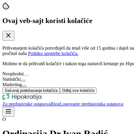
Ovaj veb-sajt koristi kolačiće
Prihvatanjem kolačića potvrđuješ da imaš više od 15 godina i daješ n
pročitaš našu
Politiku upotrebe kolačića.
Molimo te da prihvatiš kolačiće i nakon toga nastaviš kretanje po Hipo
Neophodni
Statistički
Marketing
Sačuvaj podešavanja kolačića
Odbij sve kolačiće
Za predstavnike ustanova
Blog
Logovanje predstavnika ustanova
O
Ordinacija Dr Ivan Radić