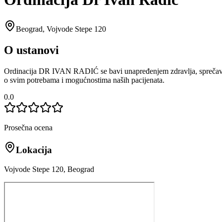
Beograd
,
Vojvode Stepe 120
O ustanovi
Ordinacija DR IVAN RADIĆ se bavi unapređenjem zdravlja, sprečavanje
o svim potrebama i mogućnostima naših pacijenata.
0.0
Prosečna ocena
Lokacija
Vojvode Stepe 120, Beograd