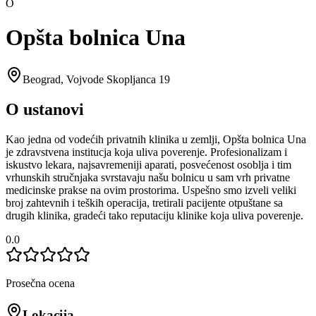
O
Opšta bolnica Una
Beograd
,
Vojvode Skopljanca 19
O ustanovi
Kao jedna od vodećih privatnih klinika u zemlji, Opšta bolnica Una
je zdravstvena institucja koja uliva poverenje. Profesionalizam i
iskustvo lekara, najsavremeniji aparati, posvećenost osoblja i tim
vrhunskih stručnjaka svrstavaju našu bolnicu u sam vrh privatne
medicinske prakse na ovim prostorima. Uspešno smo izveli veliki
broj zahtevnih i teških operacija, tretirali pacijente otpuštane sa
drugih klinika, gradeći tako reputaciju klinike koja uliva poverenje.
0.0
Prosečna ocena
Lokacija