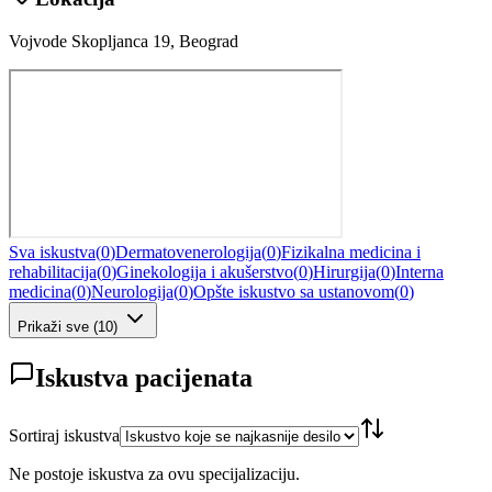
Vojvode Skopljanca 19, Beograd
Sva iskustva
(
0
)
Dermatovenerologija
(
0
)
Fizikalna medicina i
rehabilitacija
(
0
)
Ginekologija i akušerstvo
(
0
)
Hirurgija
(
0
)
Interna
medicina
(
0
)
Neurologija
(
0
)
Opšte iskustvo sa ustanovom
(
0
)
Prikaži sve
(
10
)
Iskustva pacijenata
Sortiraj iskustva
Ne postoje iskustva za ovu specijalizaciju.