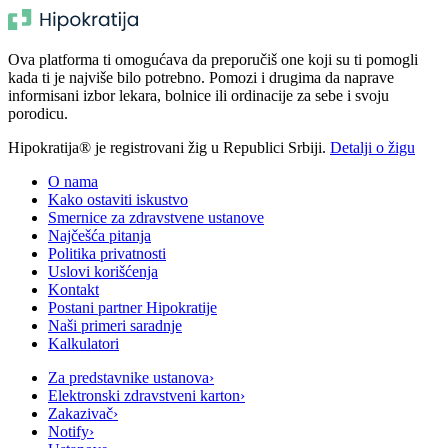
Ova platforma ti omogućava da preporučiš one koji su ti pomogli
kada ti je najviše bilo potrebno. Pomozi i drugima da naprave
informisani izbor lekara, bolnice ili ordinacije za sebe i svoju
porodicu.
Hipokratija® je registrovani žig u Republici Srbiji.
Detalji o žigu
O nama
Kako ostaviti iskustvo
Smernice za zdravstvene ustanove
Najčešća pitanja
Politika privatnosti
Uslovi korišćenja
Kontakt
Postani partner Hipokratije
Naši primeri saradnje
Kalkulatori
Za predstavnike ustanova
›
Elektronski zdravstveni karton
›
Zakazivač
›
Notify
›