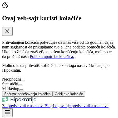
Ovaj veb-sajt koristi kolačiće
Prihvatanjem kolačića potvrđuješ da imaš više od 15 godina i daješ
nam saglasnost da prikupljamo tvoje lične podatke pomoću kolačića.
Ukoliko želiš da znaš više o našem korišćenju kolačića, molimo te
da pročitaš našu
Politiku upotrebe kolačića.
Molimo te da prihvatiš kolačiće i nakon toga nastaviš kretanje po
Hipokratiji.
Neophodni
Statistički
Marketing
Sačuvaj podešavanja kolačića
Odbij sve kolačiće
Za predstavnike ustanova
Blog
Logovanje predstavnika ustanova