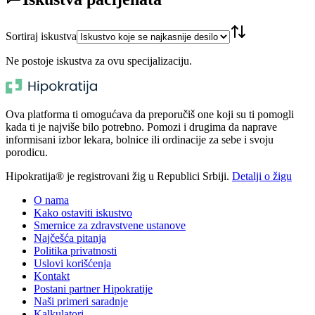
Sortiraj iskustva
Ne postoje iskustva za ovu specijalizaciju.
Ova platforma ti omogućava da preporučiš one koji su ti pomogli
kada ti je najviše bilo potrebno. Pomozi i drugima da naprave
informisani izbor lekara, bolnice ili ordinacije za sebe i svoju
porodicu.
Hipokratija® je registrovani žig u Republici Srbiji.
Detalji o žigu
O nama
Kako ostaviti iskustvo
Smernice za zdravstvene ustanove
Najčešća pitanja
Politika privatnosti
Uslovi korišćenja
Kontakt
Postani partner Hipokratije
Naši primeri saradnje
Kalkulatori