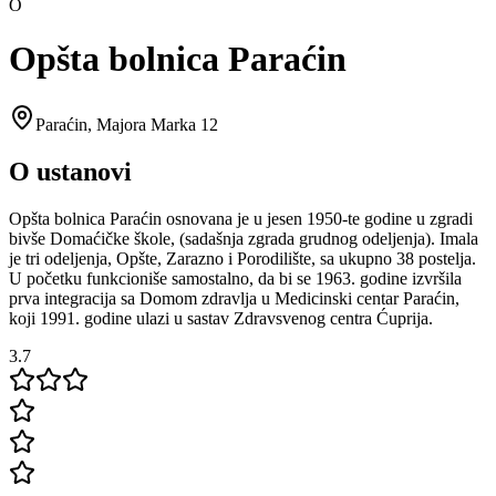
O
Opšta bolnica Paraćin
Paraćin
,
Majora Marka 12
O ustanovi
Opšta bolnica Paraćin osnovana je u jesen 1950-te godine u zgradi
bivše Domaćičke škole, (sadašnja zgrada grudnog odeljenja). Imala
je tri odeljenja, Opšte, Zarazno i Porodilište, sa ukupno 38 postelja.
U početku funkcioniše samostalno, da bi se 1963. godine izvršila
prva integracija sa Domom zdravlja u Medicinski centar Paraćin,
koji 1991. godine ulazi u sastav Zdravsvenog centra Ćuprija.
3.7