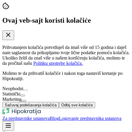
Ovaj veb-sajt koristi kolačiće
Prihvatanjem kolačića potvrđuješ da imaš više od 15 godina i daješ
nam saglasnost da prikupljamo tvoje lične podatke pomoću kolačića.
Ukoliko želiš da znaš više o našem korišćenju kolačića, molimo te
da pročitaš našu
Politiku upotrebe kolačića.
Molimo te da prihvatiš kolačiće i nakon toga nastaviš kretanje po
Hipokratiji.
Neophodni
Statistički
Marketing
Sačuvaj podešavanja kolačića
Odbij sve kolačiće
Za predstavnike ustanova
Blog
Logovanje predstavnika ustanova