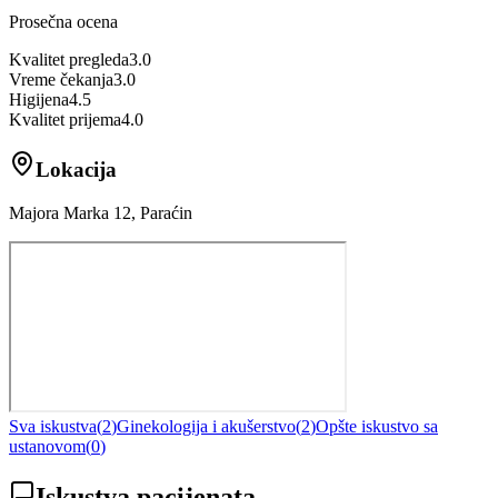
Prosečna ocena
Kvalitet pregleda
3.0
Vreme čekanja
3.0
Higijena
4.5
Kvalitet prijema
4.0
Lokacija
Majora Marka 12, Paraćin
Sva iskustva
(
2
)
Ginekologija i akušerstvo
(
2
)
Opšte iskustvo sa
ustanovom
(
0
)
Iskustva pacijenata