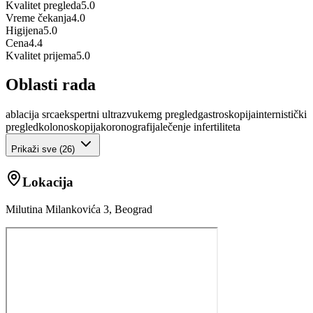
Kvalitet pregleda
5.0
Vreme čekanja
4.0
Higijena
5.0
Cena
4.4
Kvalitet prijema
5.0
Oblasti rada
ablacija srca
ekspertni ultrazvuk
emg pregled
gastroskopija
internistički
pregled
kolonoskopija
koronografija
lečenje infertiliteta
Prikaži sve (
26
)
Lokacija
Milutina Milankovića 3, Beograd