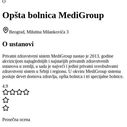
O
Opšta bolnica MediGroup
Beograd
,
Milutina Milankovića 3
O ustanovi
Privatni zdravstveni sistem MediGroup nastao je 2013. godine
akvizicijom najuglednijih i najstarijih privatnih zdravstvenih
ustanova u zemlji, a sada je najveći i jedini privatni sveobuhvatni
zdravstveni sistem u Srbiji i regionu. U okviru MediGroup sistema
posluje devet domova zdravlja, opšta bolnica i tri specijalne bolnice.
4.9
Prosečna ocena