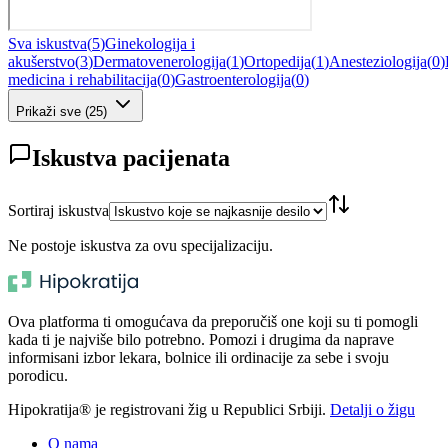
Sva iskustva
(
5
)
Ginekologija i
akušerstvo
(
3
)
Dermatovenerologija
(
1
)
Ortopedija
(
1
)
Anesteziologija
(
0
)
medicina i rehabilitacija
(
0
)
Gastroenterologija
(
0
)
Prikaži sve
(
25
)
Iskustva pacijenata
Sortiraj iskustva
Ne postoje iskustva za ovu specijalizaciju.
Ova platforma ti omogućava da preporučiš one koji su ti pomogli
kada ti je najviše bilo potrebno. Pomozi i drugima da naprave
informisani izbor lekara, bolnice ili ordinacije za sebe i svoju
porodicu.
Hipokratija® je registrovani žig u Republici Srbiji.
Detalji o žigu
O nama