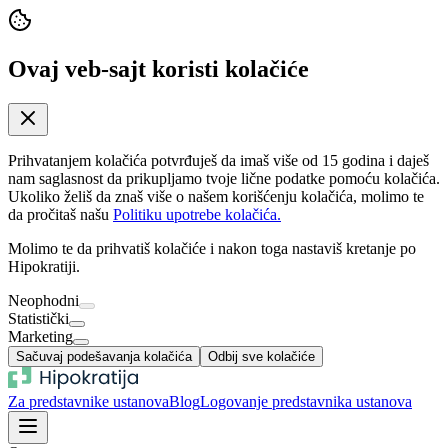
Ovaj veb-sajt koristi kolačiće
Prihvatanjem kolačića potvrđuješ da imaš više od 15 godina i daješ
nam saglasnost da prikupljamo tvoje lične podatke pomoću kolačića.
Ukoliko želiš da znaš više o našem korišćenju kolačića, molimo te
da pročitaš našu
Politiku upotrebe kolačića.
Molimo te da prihvatiš kolačiće i nakon toga nastaviš kretanje po
Hipokratiji.
Neophodni
Statistički
Marketing
Sačuvaj podešavanja kolačića
Odbij sve kolačiće
Za predstavnike ustanova
Blog
Logovanje predstavnika ustanova