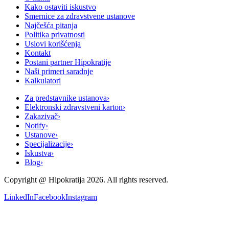
Kako ostaviti iskustvo
Smernice za zdravstvene ustanove
Najčešća pitanja
Politika privatnosti
Uslovi korišćenja
Kontakt
Postani partner Hipokratije
Naši primeri saradnje
Kalkulatori
Za predstavnike ustanova
›
Elektronski zdravstveni karton
›
Zakazivač
›
Notify
›
Ustanove
›
Specijalizacije
›
Iskustva
›
Blog
›
Copyright @
Hipokratija
2026
. All rights reserved.
LinkedIn
Facebook
Instagram