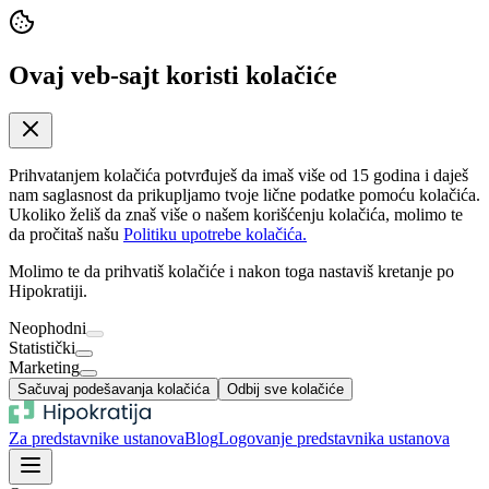
Ovaj veb-sajt koristi kolačiće
Prihvatanjem kolačića potvrđuješ da imaš više od 15 godina i daješ
nam saglasnost da prikupljamo tvoje lične podatke pomoću kolačića.
Ukoliko želiš da znaš više o našem korišćenju kolačića, molimo te
da pročitaš našu
Politiku upotrebe kolačića.
Molimo te da prihvatiš kolačiće i nakon toga nastaviš kretanje po
Hipokratiji.
Neophodni
Statistički
Marketing
Sačuvaj podešavanja kolačića
Odbij sve kolačiće
Za predstavnike ustanova
Blog
Logovanje predstavnika ustanova