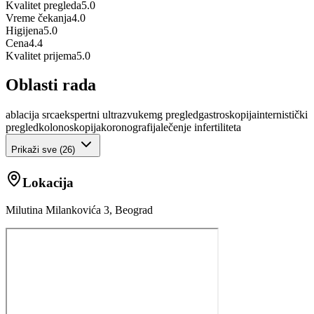
Kvalitet pregleda
5.0
Vreme čekanja
4.0
Higijena
5.0
Cena
4.4
Kvalitet prijema
5.0
Oblasti rada
ablacija srca
ekspertni ultrazvuk
emg pregled
gastroskopija
internistički
pregled
kolonoskopija
koronografija
lečenje infertiliteta
Prikaži sve (
26
)
Lokacija
Milutina Milankovića 3, Beograd