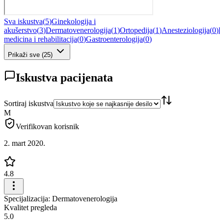
Sva iskustva
(
5
)
Ginekologija i
akušerstvo
(
3
)
Dermatovenerologija
(
1
)
Ortopedija
(
1
)
Anesteziologija
(
0
)
medicina i rehabilitacija
(
0
)
Gastroenterologija
(
0
)
Prikaži sve
(
25
)
Iskustva pacijenata
Sortiraj iskustva
M
Verifikovan korisnik
2. mart 2020.
4.8
Specijalizacija: Dermatovenerologija
Kvalitet pregleda
5.0