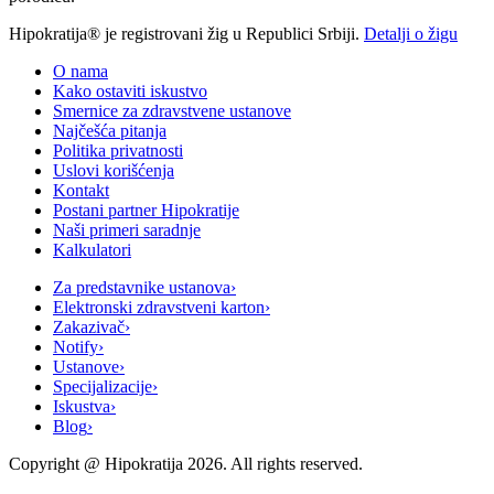
Hipokratija® je registrovani žig u Republici Srbiji.
Detalji o žigu
O nama
Kako ostaviti iskustvo
Smernice za zdravstvene ustanove
Najčešća pitanja
Politika privatnosti
Uslovi korišćenja
Kontakt
Postani partner Hipokratije
Naši primeri saradnje
Kalkulatori
Za predstavnike ustanova
›
Elektronski zdravstveni karton
›
Zakazivač
›
Notify
›
Ustanove
›
Specijalizacije
›
Iskustva
›
Blog
›
Copyright @
Hipokratija
2026
. All rights reserved.