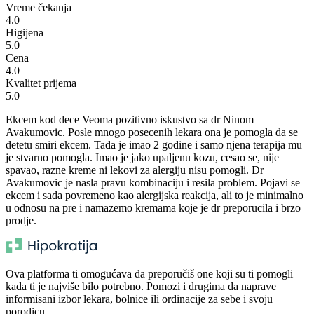
Vreme čekanja
4.0
Higijena
5.0
Cena
4.0
Kvalitet prijema
5.0
Ekcem kod dece Veoma pozitivno iskustvo sa dr Ninom
Avakumovic. Posle mnogo posecenih lekara ona je pomogla da se
detetu smiri ekcem. Tada je imao 2 godine i samo njena terapija mu
je stvarno pomogla. Imao je jako upaljenu kozu, cesao se, nije
spavao, razne kreme ni lekovi za alergiju nisu pomogli. Dr
Avakumovic je nasla pravu kombinaciju i resila problem. Pojavi se
ekcem i sada povremeno kao alergijska reakcija, ali to je minimalno
u odnosu na pre i namazemo kremama koje je dr preporucila i brzo
prodje.
Ova platforma ti omogućava da preporučiš one koji su ti pomogli
kada ti je najviše bilo potrebno. Pomozi i drugima da naprave
informisani izbor lekara, bolnice ili ordinacije za sebe i svoju
porodicu.