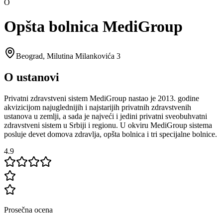
O
Opšta bolnica MediGroup
Beograd
,
Milutina Milankovića 3
O ustanovi
Privatni zdravstveni sistem MediGroup nastao je 2013. godine
akvizicijom najuglednijih i najstarijih privatnih zdravstvenih
ustanova u zemlji, a sada je najveći i jedini privatni sveobuhvatni
zdravstveni sistem u Srbiji i regionu. U okviru MediGroup sistema
posluje devet domova zdravlja, opšta bolnica i tri specijalne bolnice.
4.9
Prosečna ocena