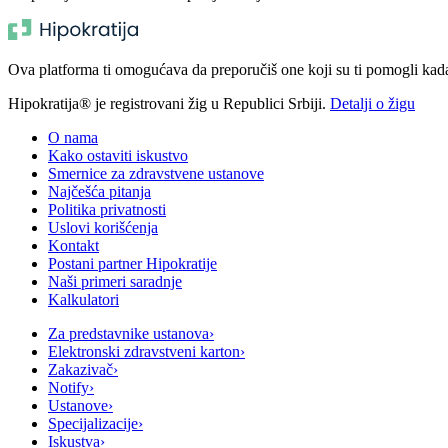
Ova platforma ti omogućava da preporučiš one koji su ti pomogli kada t
Hipokratija® je registrovani žig u Republici Srbiji.
Detalji o žigu
O nama
Kako ostaviti iskustvo
Smernice za zdravstvene ustanove
Najčešća pitanja
Politika privatnosti
Uslovi korišćenja
Kontakt
Postani partner Hipokratije
Naši primeri saradnje
Kalkulatori
Za predstavnike ustanova
›
Elektronski zdravstveni karton
›
Zakazivač
›
Notify
›
Ustanove
›
Specijalizacije
›
Iskustva
›