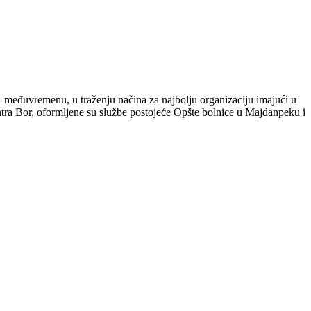
 međuvremenu, u traženju načina za najbolju organizaciju imajući u
ntra Bor, oformljene su službe postojeće Opšte bolnice u Majdanpeku i