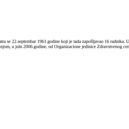
a se 22.septembar 1961.godine koji je tada zapošljavao 16 radnika. U
ednjom, u julu 2006.godine, od Organizacione jedinice Zdravstvenog ce