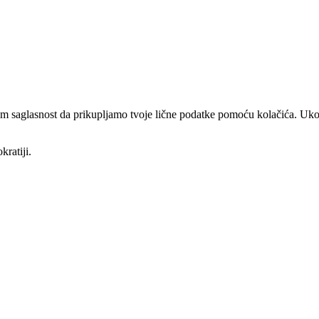
am saglasnost da prikupljamo tvoje lične podatke pomoću kolačića. Ukol
kratiji.