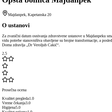
Majdanpek
,
Kapetanska 20
O ustanovi
Za zvanični datum osnivanja zdravstvene ustanove u Majdanpeku smatr
vidu potrebe stanovništva obavljene su brojne transformacije, a posl
Doma zdravlja „Dr Veroljub Cakić“.
2.5
Prosečna ocena
Kvalitet pregleda
1.0
Vreme čekanja
3.0
Higijena
5.0
Kvalitet prijema
1.0