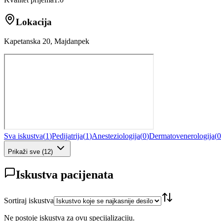
Lokacija
Kapetanska 20, Majdanpek
Sva iskustva
(
1
)
Pedijatrija
(
1
)
Anesteziologija
(
0
)
Dermatovenerologija
(
0
Prikaži sve
(
12
)
Iskustva pacijenata
Sortiraj iskustva
Ne postoje iskustva za ovu specijalizaciju.