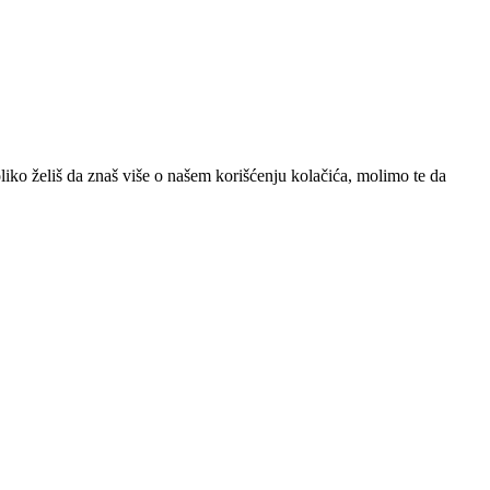
iko želiš da znaš više o našem korišćenju kolačića, molimo te da