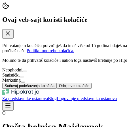
Ovaj veb-sajt koristi kolačiće
Prihvatanjem kolačića potvrđuješ da imaš više od 15 godina i daješ n
pročitaš našu
Politiku upotrebe kolačića.
Molimo te da prihvatiš kolačiće i nakon toga nastaviš kretanje po Hipo
Neophodni
Statistički
Marketing
Sačuvaj podešavanja kolačića
Odbij sve kolačiće
Za predstavnike ustanova
Blog
Logovanje predstavnika ustanova
O
Opšta bolnica Majdanpek