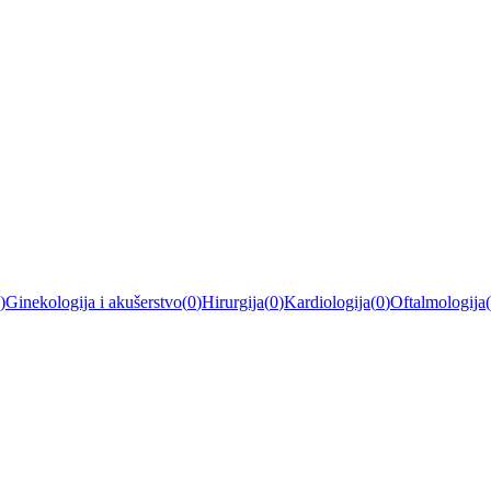
)
Ginekologija i akušerstvo
(
0
)
Hirurgija
(
0
)
Kardiologija
(
0
)
Oftalmologija
(