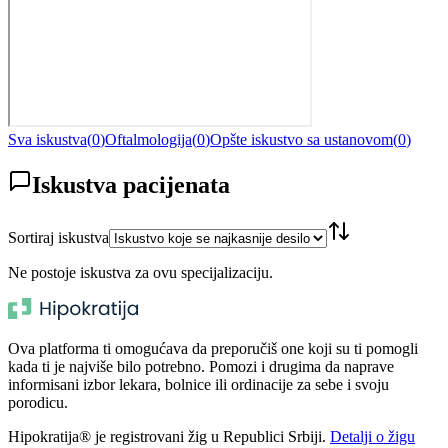
Sva iskustva
(
0
)
Oftalmologija
(
0
)
Opšte iskustvo sa ustanovom
(
0
)
Iskustva pacijenata
Sortiraj iskustva
Ne postoje iskustva za ovu specijalizaciju.
Ova platforma ti omogućava da preporučiš one koji su ti pomogli
kada ti je najviše bilo potrebno. Pomozi i drugima da naprave
informisani izbor lekara, bolnice ili ordinacije za sebe i svoju
porodicu.
Hipokratija® je registrovani žig u Republici Srbiji.
Detalji o žigu