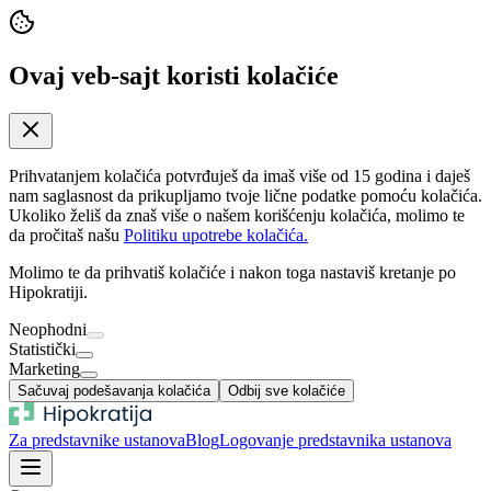
Ovaj veb-sajt koristi kolačiće
Prihvatanjem kolačića potvrđuješ da imaš više od 15 godina i daješ
nam saglasnost da prikupljamo tvoje lične podatke pomoću kolačića.
Ukoliko želiš da znaš više o našem korišćenju kolačića, molimo te
da pročitaš našu
Politiku upotrebe kolačića.
Molimo te da prihvatiš kolačiće i nakon toga nastaviš kretanje po
Hipokratiji.
Neophodni
Statistički
Marketing
Sačuvaj podešavanja kolačića
Odbij sve kolačiće
Za predstavnike ustanova
Blog
Logovanje predstavnika ustanova