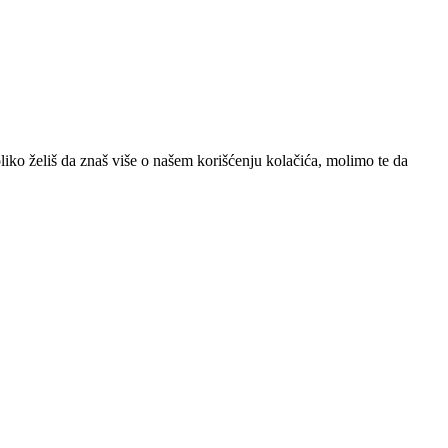
iko želiš da znaš više o našem korišćenju kolačića, molimo te da