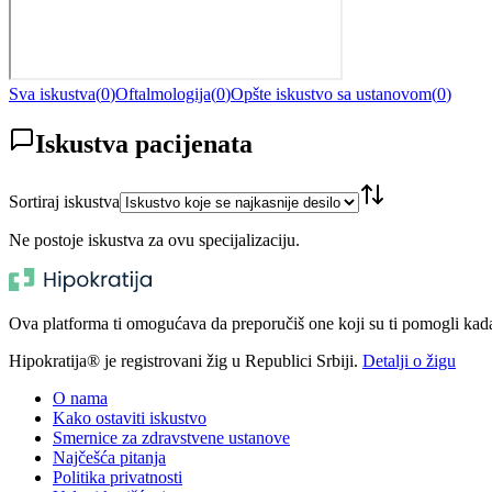
Sva iskustva
(
0
)
Oftalmologija
(
0
)
Opšte iskustvo sa ustanovom
(
0
)
Iskustva pacijenata
Sortiraj iskustva
Ne postoje iskustva za ovu specijalizaciju.
Ova platforma ti omogućava da preporučiš one koji su ti pomogli kada t
Hipokratija® je registrovani žig u Republici Srbiji.
Detalji o žigu
O nama
Kako ostaviti iskustvo
Smernice za zdravstvene ustanove
Najčešća pitanja
Politika privatnosti