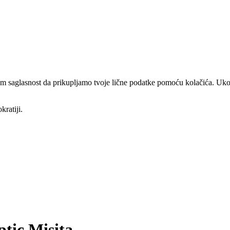
am saglasnost da prikupljamo tvoje lične podatke pomoću kolačića. Ukol
kratiji.
ptic Misita