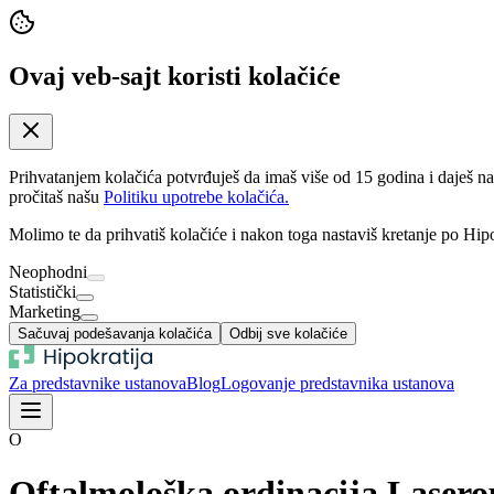
Ovaj veb-sajt koristi kolačiće
Prihvatanjem kolačića potvrđuješ da imaš više od 15 godina i daješ n
pročitaš našu
Politiku upotrebe kolačića.
Molimo te da prihvatiš kolačiće i nakon toga nastaviš kretanje po Hipo
Neophodni
Statistički
Marketing
Sačuvaj podešavanja kolačića
Odbij sve kolačiće
Za predstavnike ustanova
Blog
Logovanje predstavnika ustanova
O
Oftalmološka ordinacija Lasero