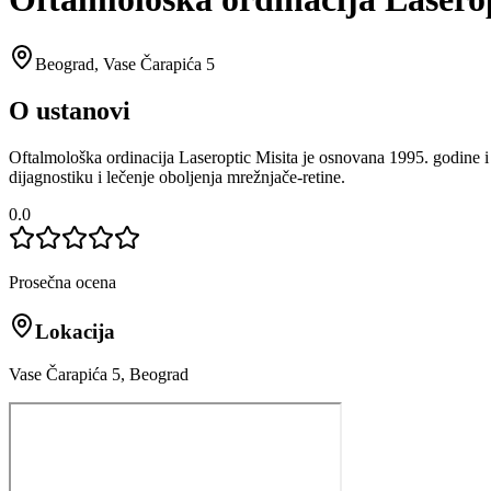
Beograd
,
Vase Čarapića 5
O ustanovi
Oftalmološka ordinacija Laseroptic Misita je osnovana 1995. godine i 
dijagnostiku i lečenje oboljenja mrežnjače-retine.
0.0
Prosečna ocena
Lokacija
Vase Čarapića 5, Beograd