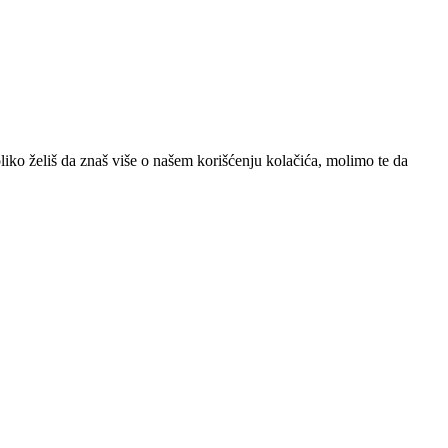
iko želiš da znaš više o našem korišćenju kolačića, molimo te da