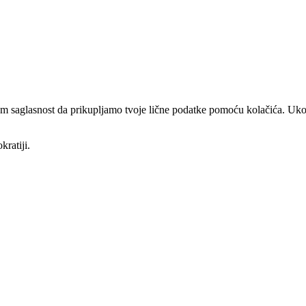
am saglasnost da prikupljamo tvoje lične podatke pomoću kolačića. Ukol
kratiji.