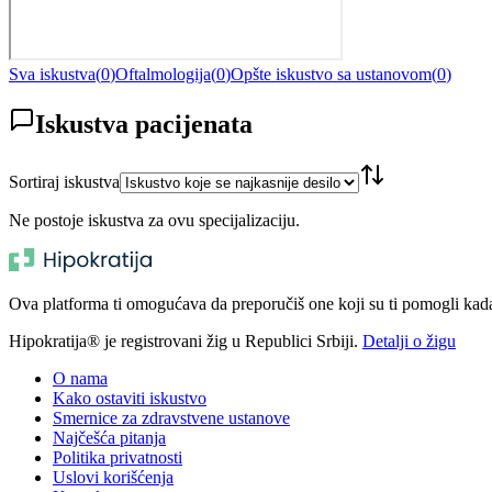
Sva iskustva
(
0
)
Oftalmologija
(
0
)
Opšte iskustvo sa ustanovom
(
0
)
Iskustva pacijenata
Sortiraj iskustva
Ne postoje iskustva za ovu specijalizaciju.
Ova platforma ti omogućava da preporučiš one koji su ti pomogli kada t
Hipokratija® je registrovani žig u Republici Srbiji.
Detalji o žigu
O nama
Kako ostaviti iskustvo
Smernice za zdravstvene ustanove
Najčešća pitanja
Politika privatnosti
Uslovi korišćenja