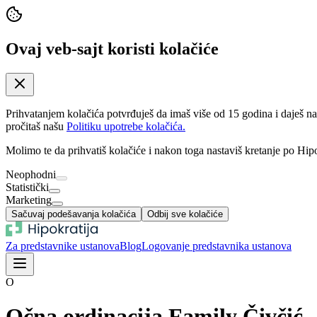
Ovaj veb-sajt koristi kolačiće
Prihvatanjem kolačića potvrđuješ da imaš više od 15 godina i daješ n
pročitaš našu
Politiku upotrebe kolačića.
Molimo te da prihvatiš kolačiće i nakon toga nastaviš kretanje po Hipo
Neophodni
Statistički
Marketing
Sačuvaj podešavanja kolačića
Odbij sve kolačiće
Za predstavnike ustanova
Blog
Logovanje predstavnika ustanova
O
Očna ordinacija Family Čivčić