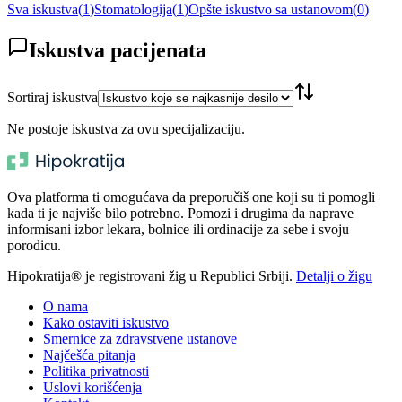
Sva iskustva
(
1
)
Stomatologija
(
1
)
Opšte iskustvo sa ustanovom
(
0
)
Iskustva pacijenata
Sortiraj iskustva
Ne postoje iskustva za ovu specijalizaciju.
Ova platforma ti omogućava da preporučiš one koji su ti pomogli
kada ti je najviše bilo potrebno. Pomozi i drugima da naprave
informisani izbor lekara, bolnice ili ordinacije za sebe i svoju
porodicu.
Hipokratija® je registrovani žig u Republici Srbiji.
Detalji o žigu
O nama
Kako ostaviti iskustvo
Smernice za zdravstvene ustanove
Najčešća pitanja
Politika privatnosti
Uslovi korišćenja