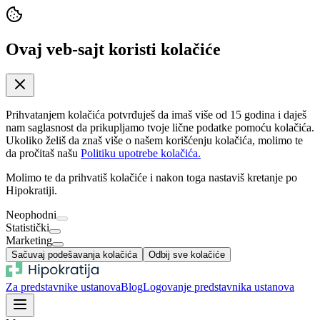
Ovaj veb-sajt koristi kolačiće
Prihvatanjem kolačića potvrđuješ da imaš više od 15 godina i daješ
nam saglasnost da prikupljamo tvoje lične podatke pomoću kolačića.
Ukoliko želiš da znaš više o našem korišćenju kolačića, molimo te
da pročitaš našu
Politiku upotrebe kolačića.
Molimo te da prihvatiš kolačiće i nakon toga nastaviš kretanje po
Hipokratiji.
Neophodni
Statistički
Marketing
Sačuvaj podešavanja kolačića
Odbij sve kolačiće
Za predstavnike ustanova
Blog
Logovanje predstavnika ustanova