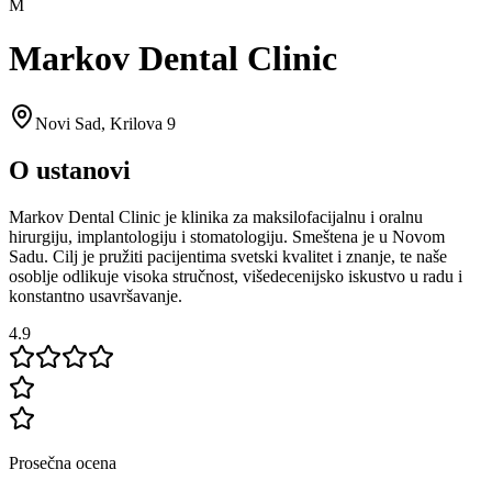
M
Markov Dental Clinic
Novi Sad
,
Krilova 9
O ustanovi
Markov Dental Clinic je klinika za maksilofacijalnu i oralnu
hirurgiju, implantologiju i stomatologiju. Smeštena je u Novom
Sadu. Cilj je pružiti pacijentima svetski kvalitet i znanje, te naše
osoblje odlikuje visoka stručnost, višedecenijsko iskustvo u radu i
konstantno usavršavanje.
4.9
Prosečna ocena