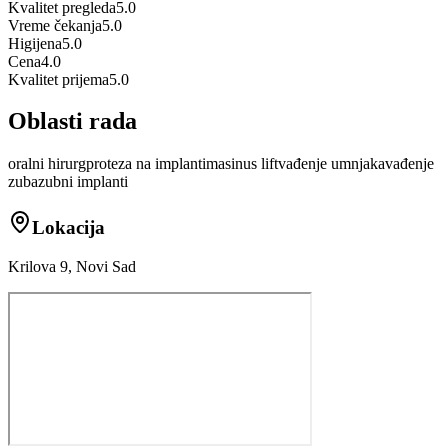
Kvalitet pregleda
5.0
Vreme čekanja
5.0
Higijena
5.0
Cena
4.0
Kvalitet prijema
5.0
Oblasti rada
oralni hirurg
proteza na implantima
sinus lift
vađenje umnjaka
vađenje
zuba
zubni implanti
Lokacija
Krilova 9, Novi Sad