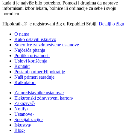
kada ti je najviše bilo potrebno. Pomozi i drugima da naprave
informisani izbor lekara, bolnice ili ordinacije za sebe i svoju
porodicu.
Hipokratija® je registrovani žig u Republici Srbiji.
Detalji o žigu
O nama
Kako ostaviti iskustvo
Smernice za zdravstvene ustanove
Najčešća pitanja
Politika privatnosti
Uslovi korišćenja
Kontakt
Postani partner Hipokratije
Naši primeri saradnje
Kalkulatori
Za predstavnike ustanova
›
Elektronski zdravstveni karton
›
Zakazivač
›
Notify
›
Ustanove
›
Specijalizacije
›
Iskustva
›
Blog
›