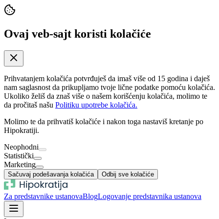
Ovaj veb-sajt koristi kolačiće
Prihvatanjem kolačića potvrđuješ da imaš više od 15 godina i daješ
nam saglasnost da prikupljamo tvoje lične podatke pomoću kolačića.
Ukoliko želiš da znaš više o našem korišćenju kolačića, molimo te
da pročitaš našu
Politiku upotrebe kolačića.
Molimo te da prihvatiš kolačiće i nakon toga nastaviš kretanje po
Hipokratiji.
Neophodni
Statistički
Marketing
Sačuvaj podešavanja kolačića
Odbij sve kolačiće
Za predstavnike ustanova
Blog
Logovanje predstavnika ustanova