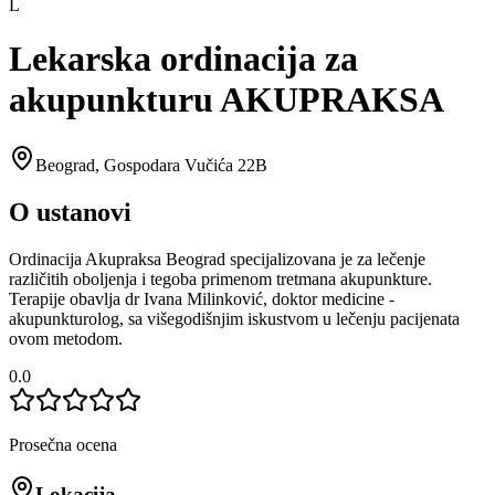
L
Lekarska ordinacija za
akupunkturu AKUPRAKSA
Beograd
,
Gospodara Vučića 22B
O ustanovi
Ordinacija Akupraksa Beograd specijalizovana je za lečenje
različitih oboljenja i tegoba primenom tretmana akupunkture.
Terapije obavlja dr Ivana Milinković, doktor medicine -
akupunkturolog, sa višegodišnjim iskustvom u lečenju pacijenata
ovom metodom.
0.0
Prosečna ocena
Lokacija