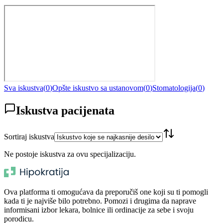
Sva iskustva
(
0
)
Opšte iskustvo sa ustanovom
(
0
)
Stomatologija
(
0
)
Iskustva pacijenata
Sortiraj iskustva
Ne postoje iskustva za ovu specijalizaciju.
Ova platforma ti omogućava da preporučiš one koji su ti pomogli
kada ti je najviše bilo potrebno. Pomozi i drugima da naprave
informisani izbor lekara, bolnice ili ordinacije za sebe i svoju
porodicu.