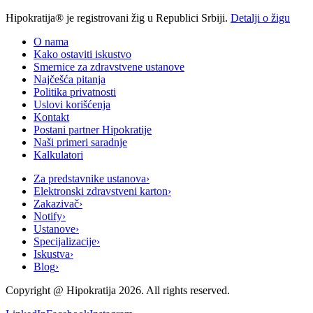
Hipokratija® je registrovani žig u Republici Srbiji.
Detalji o žigu
O nama
Kako ostaviti iskustvo
Smernice za zdravstvene ustanove
Najčešća pitanja
Politika privatnosti
Uslovi korišćenja
Kontakt
Postani partner Hipokratije
Naši primeri saradnje
Kalkulatori
Za predstavnike ustanova
›
Elektronski zdravstveni karton
›
Zakazivač
›
Notify
›
Ustanove
›
Specijalizacije
›
Iskustva
›
Blog
›
Copyright @
Hipokratija
2026
. All rights reserved.