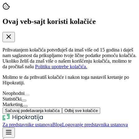
Ovaj veb-sajt koristi kolačiće
Prihvatanjem kolačića potvrđuješ da imaš više od 15 godina i daješ
nam saglasnost da prikupljamo tvoje lične podatke pomoću kolačića.
Ukoliko želiš da znaš više o našem korišćenju kolačića, molimo te
da pročitaš našu
Politiku upotrebe kolačića.
Molimo te da prihvatiš kolačiće i nakon toga nastaviš kretanje po
Hipokratiji.
Neophodni
Statistički
Marketing
Sačuvaj podešavanja kolačića
Odbij sve kolačiće
Za predstavnike ustanova
Blog
Logovanje predstavnika ustanova