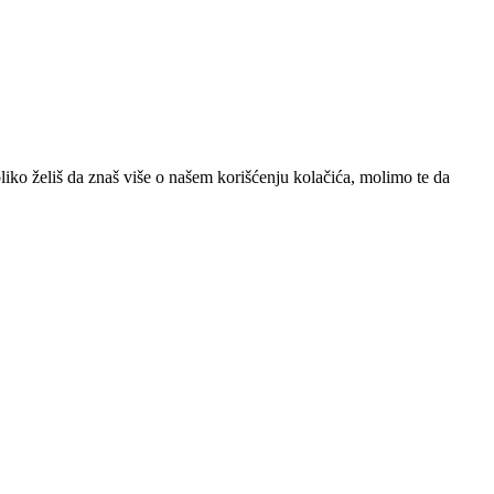
iko želiš da znaš više o našem korišćenju kolačića, molimo te da