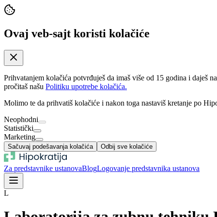
Ovaj veb-sajt koristi kolačiće
Prihvatanjem kolačića potvrđuješ da imaš više od 15 godina i daješ n
pročitaš našu
Politiku upotrebe kolačića.
Molimo te da prihvatiš kolačiće i nakon toga nastaviš kretanje po Hipo
Neophodni
Statistički
Marketing
Sačuvaj podešavanja kolačića
Odbij sve kolačiće
Za predstavnike ustanova
Blog
Logovanje predstavnika ustanova
L
Laboratorija za zubnu tehniku