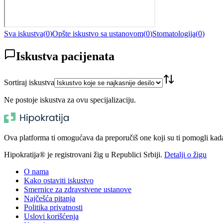
Sva iskustva
(
0
)
Opšte iskustvo sa ustanovom
(
0
)
Stomatologija
(
0
)
Iskustva pacijenata
Sortiraj iskustva
Ne postoje iskustva za ovu specijalizaciju.
Ova platforma ti omogućava da preporučiš one koji su ti pomogli kada t
Hipokratija® je registrovani žig u Republici Srbiji.
Detalji o žigu
O nama
Kako ostaviti iskustvo
Smernice za zdravstvene ustanove
Najčešća pitanja
Politika privatnosti
Uslovi korišćenja