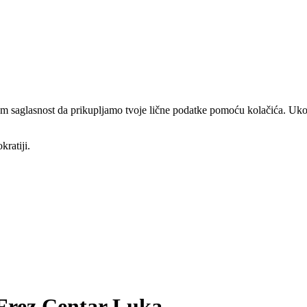
am saglasnost da prikupljamo tvoje lične podatke pomoću kolačića. Ukol
kratiji.
 Frez Centar Luka