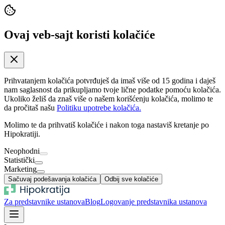
Ovaj veb-sajt koristi kolačiće
Prihvatanjem kolačića potvrđuješ da imaš više od 15 godina i daješ
nam saglasnost da prikupljamo tvoje lične podatke pomoću kolačića.
Ukoliko želiš da znaš više o našem korišćenju kolačića, molimo te
da pročitaš našu
Politiku upotrebe kolačića.
Molimo te da prihvatiš kolačiće i nakon toga nastaviš kretanje po
Hipokratiji.
Neophodni
Statistički
Marketing
Sačuvaj podešavanja kolačića
Odbij sve kolačiće
Za predstavnike ustanova
Blog
Logovanje predstavnika ustanova