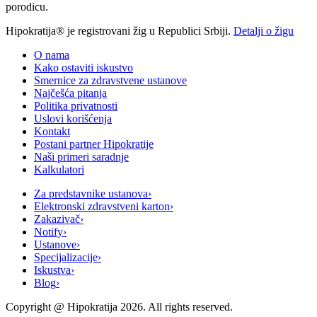
porodicu.
Hipokratija® je registrovani žig u Republici Srbiji.
Detalji o žigu
O nama
Kako ostaviti iskustvo
Smernice za zdravstvene ustanove
Najčešća pitanja
Politika privatnosti
Uslovi korišćenja
Kontakt
Postani partner Hipokratije
Naši primeri saradnje
Kalkulatori
Za predstavnike ustanova
›
Elektronski zdravstveni karton
›
Zakazivač
›
Notify
›
Ustanove
›
Specijalizacije
›
Iskustva
›
Blog
›
Copyright @
Hipokratija
2026
. All rights reserved.