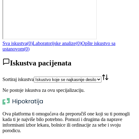
Sva iskustva
(
0
)
Laboratorijske analize
(
0
)
Opšte iskustvo sa
ustanovom
(
0
)
Iskustva pacijenata
Sortiraj iskustva
Ne postoje iskustva za ovu specijalizaciju.
Ova platforma ti omogućava da preporučiš one koji su ti pomogli
kada ti je najviše bilo potrebno. Pomozi i drugima da naprave
informisani izbor lekara, bolnice ili ordinacije za sebe i svoju
porodicu.