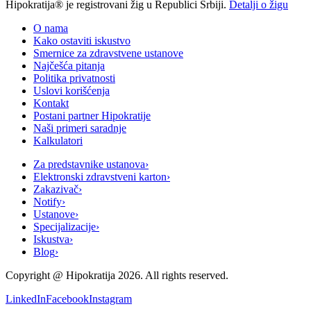
Hipokratija® je registrovani žig u Republici Srbiji.
Detalji o žigu
O nama
Kako ostaviti iskustvo
Smernice za zdravstvene ustanove
Najčešća pitanja
Politika privatnosti
Uslovi korišćenja
Kontakt
Postani partner Hipokratije
Naši primeri saradnje
Kalkulatori
Za predstavnike ustanova
›
Elektronski zdravstveni karton
›
Zakazivač
›
Notify
›
Ustanove
›
Specijalizacije
›
Iskustva
›
Blog
›
Copyright @
Hipokratija
2026
. All rights reserved.
LinkedIn
Facebook
Instagram