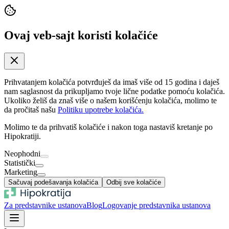
Ovaj veb-sajt koristi kolačiće
Prihvatanjem kolačića potvrđuješ da imaš više od 15 godina i daješ
nam saglasnost da prikupljamo tvoje lične podatke pomoću kolačića.
Ukoliko želiš da znaš više o našem korišćenju kolačića, molimo te
da pročitaš našu
Politiku upotrebe kolačića.
Molimo te da prihvatiš kolačiće i nakon toga nastaviš kretanje po
Hipokratiji.
Neophodni
Statistički
Marketing
Sačuvaj podešavanja kolačića
Odbij sve kolačiće
Za predstavnike ustanova
Blog
Logovanje predstavnika ustanova