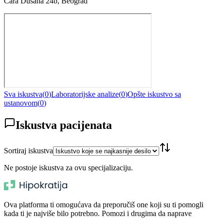
Cara Dušana 24b, Beograd
Sva iskustva
(
0
)
Laboratorijske analize
(
0
)
Opšte iskustvo sa
ustanovom
(
0
)
Iskustva pacijenata
Sortiraj iskustva
Ne postoje iskustva za ovu specijalizaciju.
Ova platforma ti omogućava da preporučiš one koji su ti pomogli
kada ti je najviše bilo potrebno. Pomozi i drugima da naprave