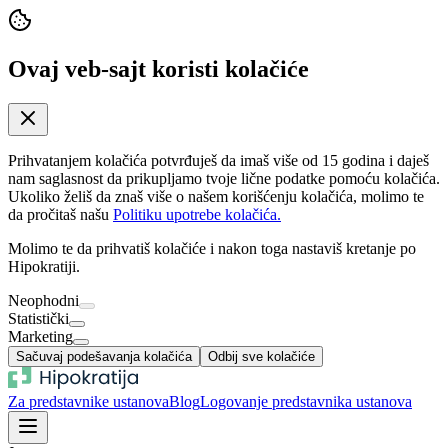
Ovaj veb-sajt koristi kolačiće
Prihvatanjem kolačića potvrđuješ da imaš više od 15 godina i daješ
nam saglasnost da prikupljamo tvoje lične podatke pomoću kolačića.
Ukoliko želiš da znaš više o našem korišćenju kolačića, molimo te
da pročitaš našu
Politiku upotrebe kolačića.
Molimo te da prihvatiš kolačiće i nakon toga nastaviš kretanje po
Hipokratiji.
Neophodni
Statistički
Marketing
Sačuvaj podešavanja kolačića
Odbij sve kolačiće
Za predstavnike ustanova
Blog
Logovanje predstavnika ustanova