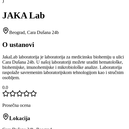
J
JAKA Lab
Beograd
,
Cara Dušana 24b
O ustanovi
JakaLab laboratorija je laboratorija za medicinsku biohemiju u ulici
Cara Dušana 24b. U našoj laboratoriji možete uraditi hematološke,
biohemijske, imunohemijske i mikrobiološke analize. Laboratorija
raspolaže savremenim laboratorijskom tehnologijom kao i stručnim
osobljem.
0.0
Prosečna ocena
Lokacija