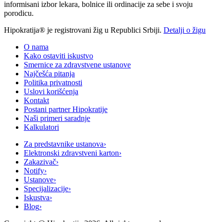
informisani izbor lekara, bolnice ili ordinacije za sebe i svoju
porodicu.
Hipokratija® je registrovani žig u Republici Srbiji.
Detalji o žigu
O nama
Kako ostaviti iskustvo
Smernice za zdravstvene ustanove
Najčešća pitanja
Politika privatnosti
Uslovi korišćenja
Kontakt
Postani partner Hipokratije
Naši primeri saradnje
Kalkulatori
Za predstavnike ustanova
›
Elektronski zdravstveni karton
›
Zakazivač
›
Notify
›
Ustanove
›
Specijalizacije
›
Iskustva
›
Blog
›