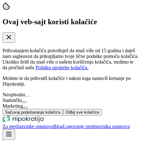
Ovaj veb-sajt koristi kolačiće
Prihvatanjem kolačića potvrđuješ da imaš više od 15 godina i daješ
nam saglasnost da prikupljamo tvoje lične podatke pomoću kolačića.
Ukoliko želiš da znaš više o našem korišćenju kolačića, molimo te
da pročitaš našu
Politiku upotrebe kolačića.
Molimo te da prihvatiš kolačiće i nakon toga nastaviš kretanje po
Hipokratiji.
Neophodni
Statistički
Marketing
Sačuvaj podešavanja kolačića
Odbij sve kolačiće
Za predstavnike ustanova
Blog
Logovanje predstavnika ustanova