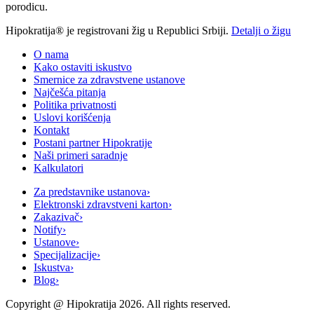
porodicu.
Hipokratija® je registrovani žig u Republici Srbiji.
Detalji o žigu
O nama
Kako ostaviti iskustvo
Smernice za zdravstvene ustanove
Najčešća pitanja
Politika privatnosti
Uslovi korišćenja
Kontakt
Postani partner Hipokratije
Naši primeri saradnje
Kalkulatori
Za predstavnike ustanova
›
Elektronski zdravstveni karton
›
Zakazivač
›
Notify
›
Ustanove
›
Specijalizacije
›
Iskustva
›
Blog
›
Copyright @
Hipokratija
2026
. All rights reserved.