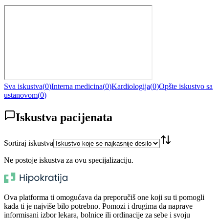
Sva iskustva
(
0
)
Interna medicina
(
0
)
Kardiologija
(
0
)
Opšte iskustvo sa
ustanovom
(
0
)
Iskustva pacijenata
Sortiraj iskustva
Ne postoje iskustva za ovu specijalizaciju.
Ova platforma ti omogućava da preporučiš one koji su ti pomogli
kada ti je najviše bilo potrebno. Pomozi i drugima da naprave
informisani izbor lekara, bolnice ili ordinacije za sebe i svoju