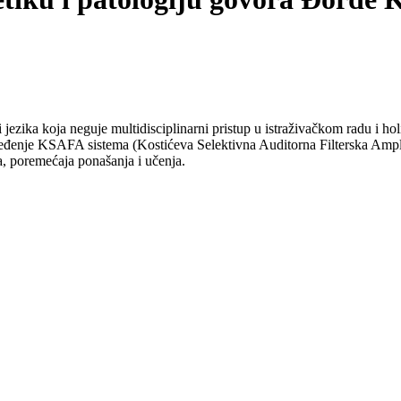
i jezika koja neguje multidisciplinarni pristup u istraživačkom radu i ho
ređenje KSAFA sistema (Kostićeva Selektivna Auditorna Filterska Amplif
a, poremećaja ponašanja i učenja.