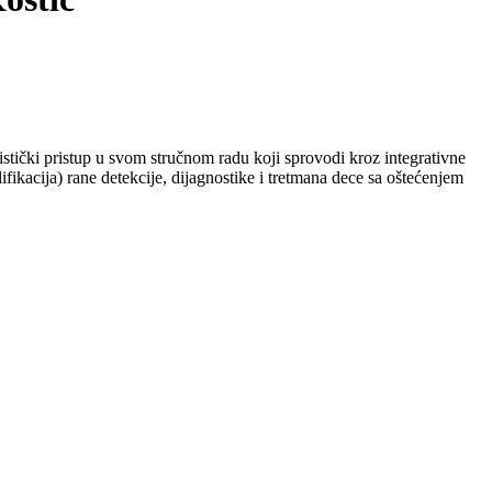
listički pristup u svom stručnom radu koji sprovodi kroz integrativne
ikacija) rane detekcije, dijagnostike i tretmana dece sa oštećenjem