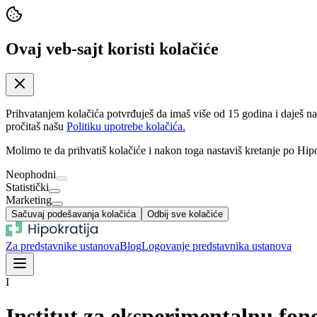
Ovaj veb-sajt koristi kolačiće
Prihvatanjem kolačića potvrđuješ da imaš više od 15 godina i daješ n
pročitaš našu
Politiku upotrebe kolačića.
Molimo te da prihvatiš kolačiće i nakon toga nastaviš kretanje po Hipo
Neophodni
Statistički
Marketing
Sačuvaj podešavanja kolačića
Odbij sve kolačiće
Za predstavnike ustanova
Blog
Logovanje predstavnika ustanova
I
Institut za eksperimentalnu fon