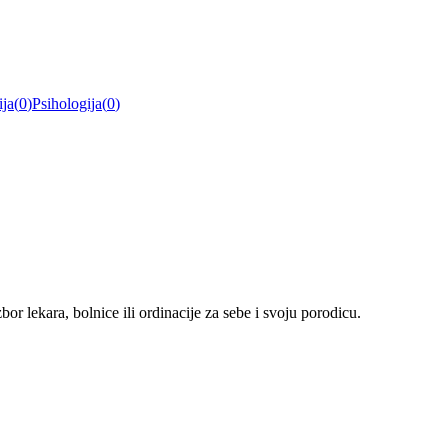
ija
(
0
)
Psihologija
(
0
)
r lekara, bolnice ili ordinacije za sebe i svoju porodicu.