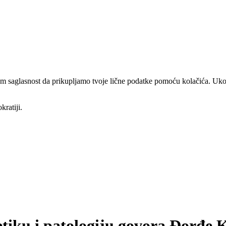
am saglasnost da prikupljamo tvoje lične podatke pomoću kolačića. Ukol
kratiji.
etiku i patologiju govora Đorđe K