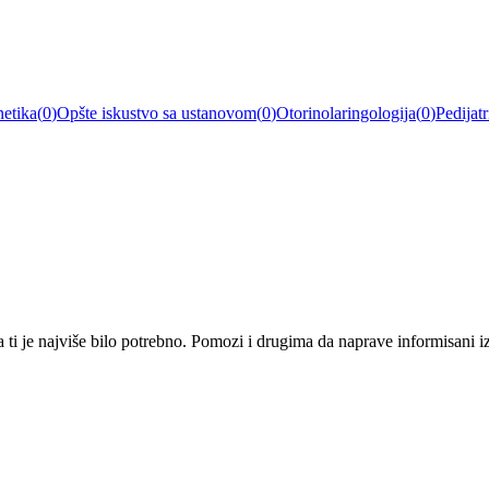
etika
(
0
)
Opšte iskustvo sa ustanovom
(
0
)
Otorinolaringologija
(
0
)
Pedijatr
i je najviše bilo potrebno. Pomozi i drugima da naprave informisani izbo