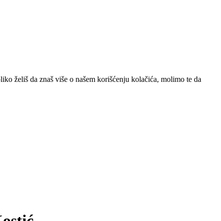
iko želiš da znaš više o našem korišćenju kolačića, molimo te da
ostić