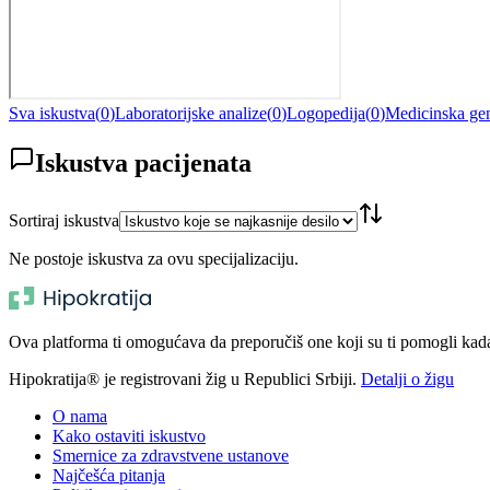
Sva iskustva
(
0
)
Laboratorijske analize
(
0
)
Logopedija
(
0
)
Medicinska gen
Iskustva pacijenata
Sortiraj iskustva
Ne postoje iskustva za ovu specijalizaciju.
Ova platforma ti omogućava da preporučiš one koji su ti pomogli kada t
Hipokratija® je registrovani žig u Republici Srbiji.
Detalji o žigu
O nama
Kako ostaviti iskustvo
Smernice za zdravstvene ustanove
Najčešća pitanja