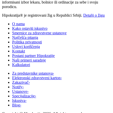
informisani izbor lekara, bolnice ili ordinacije za sebe i svoju
porodicu.
Hipokratija® je registrovani žig u Republici Srbiji.
Detalji o žigu
O nama
Kako ostaviti iskustvo
Smernice za zdravstvene ustanove
Najčešća pitanja
Politika privatnosti
Uslovi korišćenja
Kontakt
Postani partner Hipokratije
Naši primeri saradnje
Kalkulatori
Za predstavnike ustanova
›
Elektronski zdravstveni karton
›
Zakazivač
›
Notify
›
Ustanove
›
Specijalizacije
›
Iskustva
›
Blog
›