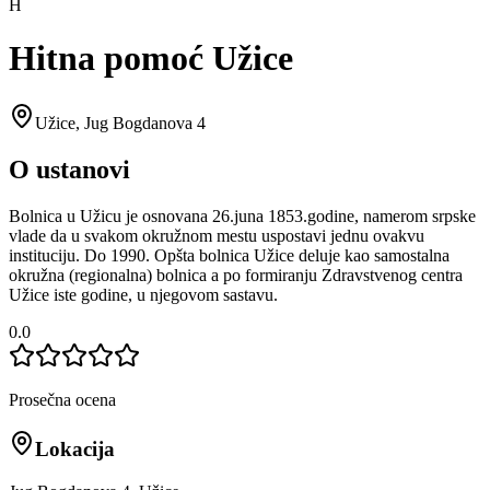
H
Hitna pomoć Užice
Užice
,
Jug Bogdanova 4
O ustanovi
Bolnica u Užicu je osnovana 26.juna 1853.godine, namerom srpske
vlade da u svakom okružnom mestu uspostavi jednu ovakvu
instituciju. Do 1990. Opšta bolnica Užice deluje kao samostalna
okružna (regionalna) bolnica a po formiranju Zdravstvenog centra
Užice iste godine, u njegovom sastavu.
0.0
Prosečna ocena
Lokacija