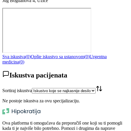
Jug Bogdanova 4, Užice
Sva iskustva
(
0
)
Opšte iskustvo sa ustanovom
(
0
)
Urgentna
medicina
(
0
)
Iskustva pacijenata
Sortiraj iskustva
Ne postoje iskustva za ovu specijalizaciju.
Ova platforma ti omogućava da preporučiš one koji su ti pomogli
kada ti je najviše bilo potrebno. Pomozi i drugima da naprave