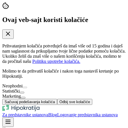
Ovaj veb-sajt koristi kolačiće
Prihvatanjem kolačića potvrđuješ da imaš više od 15 godina i daješ
nam saglasnost da prikupljamo tvoje lične podatke pomoću kolačića.
Ukoliko želiš da znaš više o našem korišćenju kolačića, molimo te
da pročitaš našu
Politiku upotrebe kolačića.
Molimo te da prihvatiš kolačiće i nakon toga nastaviš kretanje po
Hipokratiji.
Neophodni
Statistički
Marketing
Sačuvaj podešavanja kolačića
Odbij sve kolačiće
Za predstavnike ustanova
Blog
Logovanje predstavnika ustanova