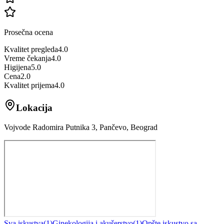
Prosečna ocena
Kvalitet pregleda
4.0
Vreme čekanja
4.0
Higijena
5.0
Cena
2.0
Kvalitet prijema
4.0
Lokacija
Vojvode Radomira Putnika 3, Pančevo, Beograd
Sva iskustva
(
1
)
Ginekologija i akušerstvo
(
1
)
Opšte iskustvo sa