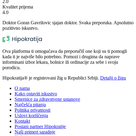
2.0
Kvalitet prijema
4.0
Doktor Goran Gavrilovic sjajan doktor. Svaka preporuka. Apsolutno
pozitivno iskustvo.
Ova platforma ti omogućava da preporučiš one koji su ti pomogli
kada ti je najviše bilo potrebno. Pomozi i drugima da naprave
informisani izbor lekara, bolnice ili ordinacije za sebe i svoju
porodicu.
Hipokratija® je registrovani žig u Republici Srbiji.
Detalji o žigu
O nama
Kako ostaviti iskustvo
Smernice za zdravstvene ustanove
Najčešća pitanja
Politika privatnosti
Uslovi korišćenja
Kontakt
Postani partner Hipokratije
Naši primeri saradnje