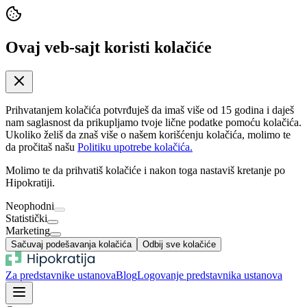
Ovaj veb-sajt koristi kolačiće
Prihvatanjem kolačića potvrđuješ da imaš više od 15 godina i daješ
nam saglasnost da prikupljamo tvoje lične podatke pomoću kolačića.
Ukoliko želiš da znaš više o našem korišćenju kolačića, molimo te
da pročitaš našu
Politiku upotrebe kolačića.
Molimo te da prihvatiš kolačiće i nakon toga nastaviš kretanje po
Hipokratiji.
Neophodni
Statistički
Marketing
Sačuvaj podešavanja kolačića
Odbij sve kolačiće
Za predstavnike ustanova
Blog
Logovanje predstavnika ustanova