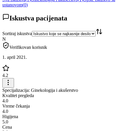
ustanovom
(
0
)
Iskustva pacijenata
Sortiraj iskustva
N
Verifikovan korisnik
1. april 2021.
4.2
Specijalizacija: Ginekologija i akušerstvo
Kvalitet pregleda
4.0
Vreme čekanja
4.0
Higijena
5.0
Cena