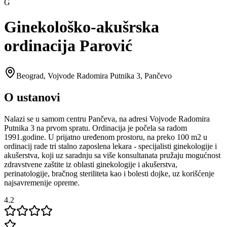
G
Ginekološko-akušrska
ordinacija Parović
Beograd
,
Vojvode Radomira Putnika 3, Pančevo
O ustanovi
Nalazi se u samom centru Pančeva, na adresi Vojvode Radomira
Putnika 3 na prvom spratu. Ordinacija je počela sa radom
1991.godine. U prijatno uređenom prostoru, na preko 100 m2 u
ordinacij rade tri stalno zaposlena lekara - specijalisti ginekologije i
akušerstva, koji uz saradnju sa više konsultanata pružaju mogućnost
zdravstvene zaštite iz oblasti ginekologije i akušerstva,
perinatologije, bračnog steriliteta kao i bolesti dojke, uz korišćenje
najsavremenije opreme.
4.2