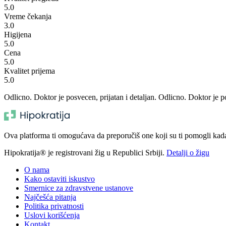
5.0
Vreme čekanja
3.0
Higijena
5.0
Cena
5.0
Kvalitet prijema
5.0
Odlicno. Doktor je posvecen, prijatan i detaljan. Odlicno. Doktor je po
Ova platforma ti omogućava da preporučiš one koji su ti pomogli kada t
Hipokratija® je registrovani žig u Republici Srbiji.
Detalji o žigu
O nama
Kako ostaviti iskustvo
Smernice za zdravstvene ustanove
Najčešća pitanja
Politika privatnosti
Uslovi korišćenja
Kontakt