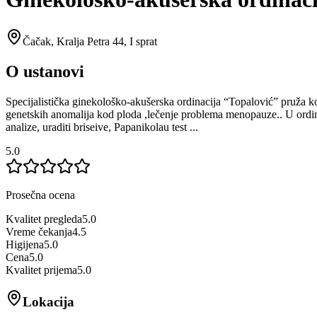
Čačak
,
Kralja Petra 44, I sprat
O ustanovi
Specijalistička ginekološko-akušerska ordinacija “Topalović” pruža kompl
genetskih anomalija kod ploda ,lečenje problema menopauze.. U ordina
analize, uraditi briseive, Papanikolau test ...
5.0
Prosečna ocena
Kvalitet pregleda
5.0
Vreme čekanja
4.5
Higijena
5.0
Cena
5.0
Kvalitet prijema
5.0
Lokacija