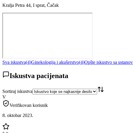
Kralja Petra 44, I sprat, Čačak
Sva iskustva
(
4
)
Ginekologija i akušerstvo
(
4
)
Opšte iskustvo sa ustano
Iskustva pacijenata
Sortiraj iskustva
V
Verifikovan korisnik
8. oktobar 2023.