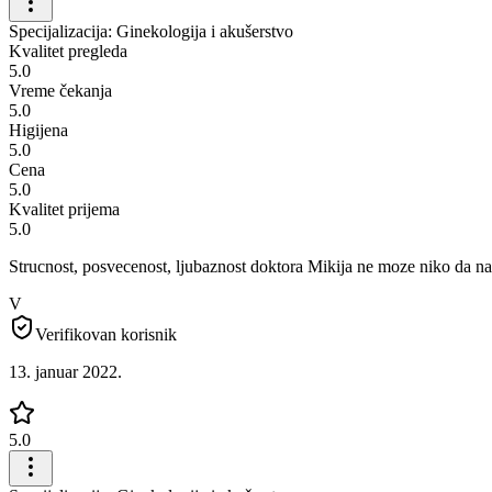
Specijalizacija: Ginekologija i akušerstvo
Kvalitet pregleda
5.0
Vreme čekanja
5.0
Higijena
5.0
Cena
5.0
Kvalitet prijema
5.0
Strucnost, posvecenost, ljubaznost doktora Mikija ne moze niko da n
V
Verifikovan korisnik
13. januar 2022.
5.0