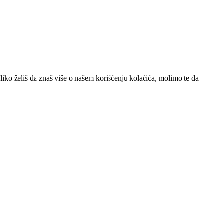
iko želiš da znaš više o našem korišćenju kolačića, molimo te da