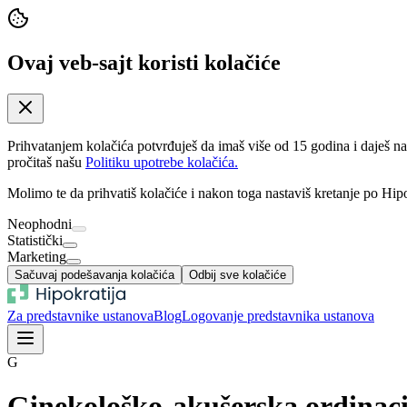
Ovaj veb-sajt koristi kolačiće
Prihvatanjem kolačića potvrđuješ da imaš više od 15 godina i daješ n
pročitaš našu
Politiku upotrebe kolačića.
Molimo te da prihvatiš kolačiće i nakon toga nastaviš kretanje po Hipo
Neophodni
Statistički
Marketing
Sačuvaj podešavanja kolačića
Odbij sve kolačiće
Za predstavnike ustanova
Blog
Logovanje predstavnika ustanova
G
Ginekološko-akušerska ordinaci