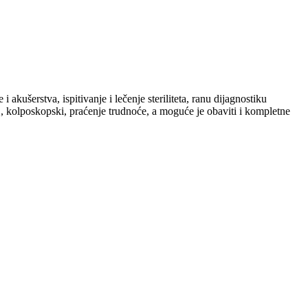
akušerstva, ispitivanje i lečenje steriliteta, ranu dijagnostiku
D, kolposkopski, praćenje trudnoće, a moguće je obaviti i kompletne