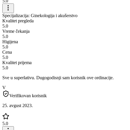
5.0
Specijalizacija: Ginekologija i akušerstvo
Kvalitet pregleda
5.0
Vreme čekanja
5.0
Higijena
5.0
Cena
5.0
Kvalitet prijema
5.0
Sve u superlativu. Dugogodisnji sam korisnik ove ordinacije.
V
Verifikovan korisnik
25. avgust 2023.
5.0