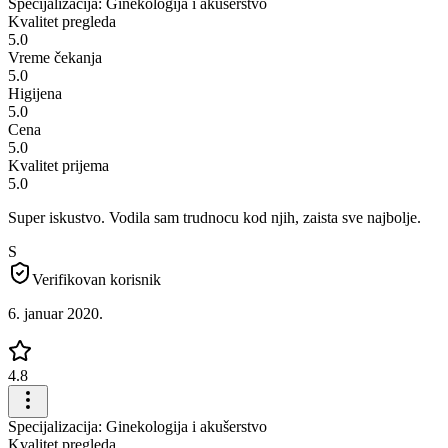
Specijalizacija: Ginekologija i akušerstvo
Kvalitet pregleda
5.0
Vreme čekanja
5.0
Higijena
5.0
Cena
5.0
Kvalitet prijema
5.0
Super iskustvo. Vodila sam trudnocu kod njih, zaista sve najbolje.
S
Verifikovan korisnik
6. januar 2020.
4.8
Specijalizacija: Ginekologija i akušerstvo
Kvalitet pregleda