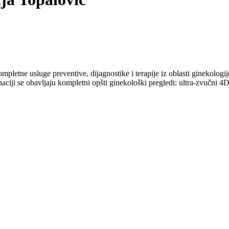
etne usluge preventive, dijagnostike i terapije iz oblasti ginekologije i 
ciji se obavljaju kompletni opšti ginekološki pregledi: ultra-zvučni 4