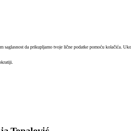
am saglasnost da prikupljamo tvoje lične podatke pomoću kolačića. Ukol
kratiji.
ja Topalović