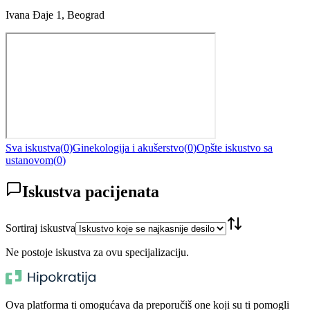
Ivana Đaje 1, Beograd
Sva iskustva
(
0
)
Ginekologija i akušerstvo
(
0
)
Opšte iskustvo sa
ustanovom
(
0
)
Iskustva pacijenata
Sortiraj iskustva
Ne postoje iskustva za ovu specijalizaciju.
Ova platforma ti omogućava da preporučiš one koji su ti pomogli