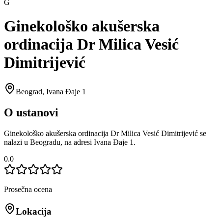
G
Ginekološko akušerska
ordinacija Dr Milica Vesić
Dimitrijević
Beograd
,
Ivana Đaje 1
O ustanovi
Ginekološko akušerska ordinacija Dr Milica Vesić Dimitrijević se
nalazi u Beogradu, na adresi Ivana Đaje 1.
0.0
Prosečna ocena
Lokacija