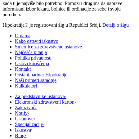
kada ti je najviše bilo potrebno. Pomozi i drugima da naprave
informisani izbor lekara, bolnice ili ordinacije za sebe i svoju
porodicu.
Hipokratija® je registrovani žig u Republici Srbiji.
Detalji o žigu
O nama
Kako ostaviti iskustvo
Smernice za zdravstvene ustanove
Najčešća pitanja
Politika privatnosti
Uslovi korišćenja
Kontakt
Postani partner Hipokratije
Naši primeri saradnje
Kalkulatori
Za predstavnike ustanova
›
Elektronski zdravstveni karton
›
Zakazivač
›
Notify
›
Ustanove
›
Specijalizacije
›
Iskustva
›
Blog
›