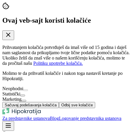
Ovaj veb-sajt koristi kolačiće
Prihvatanjem kolačića potvrđuješ da imaš više od 15 godina i daješ
nam saglasnost da prikupljamo tvoje lične podatke pomoću kolačića.
Ukoliko želiš da znaš više o našem korišćenju kolačića, molimo te
da pročitaš našu
Politiku upotrebe kolačića.
Molimo te da prihvatiš kolačiće i nakon toga nastaviš kretanje po
Hipokratiji.
Neophodni
Statistički
Marketing
Sačuvaj podešavanja kolačića
Odbij sve kolačiće
Za predstavnike ustanova
Blog
Logovanje predstavnika ustanova