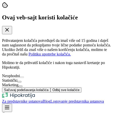
Ovaj veb-sajt koristi kolačiće
Prihvatanjem kolačića potvrđuješ da imaš više od 15 godina i daješ
nam saglasnost da prikupljamo tvoje lične podatke pomoću kolačića.
Ukoliko želiš da znaš više o našem korišćenju kolačića, molimo te
da pročitaš našu
Politiku upotrebe kolačića.
Molimo te da prihvatiš kolačiće i nakon toga nastaviš kretanje po
Hipokratiji.
Neophodni
Statistički
Marketing
Sačuvaj podešavanja kolačića
Odbij sve kolačiće
Za predstavnike ustanova
Blog
Logovanje predstavnika ustanova