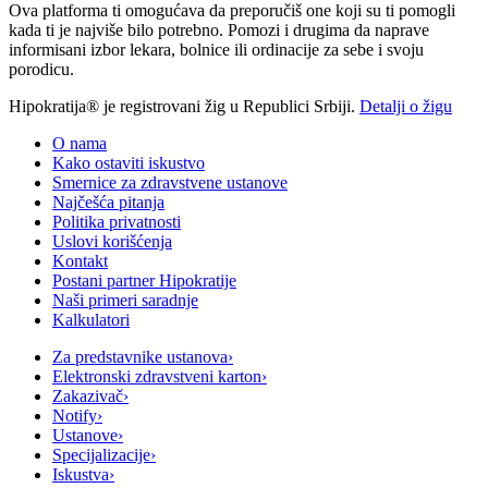
Ova platforma ti omogućava da preporučiš one koji su ti pomogli
kada ti je najviše bilo potrebno. Pomozi i drugima da naprave
informisani izbor lekara, bolnice ili ordinacije za sebe i svoju
porodicu.
Hipokratija® je registrovani žig u Republici Srbiji.
Detalji o žigu
O nama
Kako ostaviti iskustvo
Smernice za zdravstvene ustanove
Najčešća pitanja
Politika privatnosti
Uslovi korišćenja
Kontakt
Postani partner Hipokratije
Naši primeri saradnje
Kalkulatori
Za predstavnike ustanova
›
Elektronski zdravstveni karton
›
Zakazivač
›
Notify
›
Ustanove
›
Specijalizacije
›
Iskustva
›