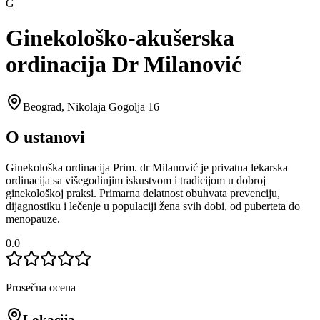
G
Ginekološko-akušerska
ordinacija Dr Milanović
Beograd
,
Nikolaja Gogolja 16
O ustanovi
Ginekološka ordinacija Prim. dr Milanović je privatna lekarska
ordinacija sa višegodinjim iskustvom i tradicijom u dobroj
ginekološkoj praksi. Primarna delatnost obuhvata prevenciju,
dijagnostiku i lečenje u populaciji žena svih dobi, od puberteta do
menopauze.
0.0
Prosečna ocena
Lokacija