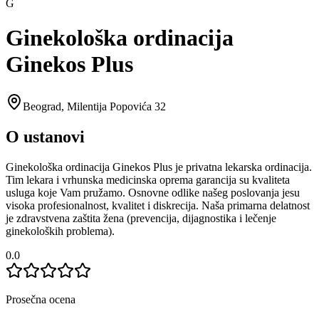
G
Ginekološka ordinacija
Ginekos Plus
Beograd
,
Milentija Popovića 32
O ustanovi
Ginekološka ordinacija Ginekos Plus je privatna lekarska ordinacija.
Tim lekara i vrhunska medicinska oprema garancija su kvaliteta
usluga koje Vam pružamo. Osnovne odlike našeg poslovanja jesu
visoka profesionalnost, kvalitet i diskrecija. Naša primarna delatnost
je zdravstvena zaštita žena (prevencija, dijagnostika i lečenje
ginekoloških problema).
0.0
Prosečna ocena