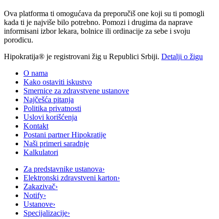
Ova platforma ti omogućava da preporučiš one koji su ti pomogli
kada ti je najviše bilo potrebno. Pomozi i drugima da naprave
informisani izbor lekara, bolnice ili ordinacije za sebe i svoju
porodicu.
Hipokratija® je registrovani žig u Republici Srbiji.
Detalji o žigu
O nama
Kako ostaviti iskustvo
Smernice za zdravstvene ustanove
Najčešća pitanja
Politika privatnosti
Uslovi korišćenja
Kontakt
Postani partner Hipokratije
Naši primeri saradnje
Kalkulatori
Za predstavnike ustanova
›
Elektronski zdravstveni karton
›
Zakazivač
›
Notify
›
Ustanove
›
Specijalizacije
›