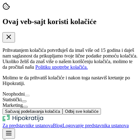
Ovaj veb-sajt koristi kolačiće
Prihvatanjem kolačića potvrđuješ da imaš više od 15 godina i daješ
nam saglasnost da prikupljamo tvoje lične podatke pomoću kolačića.
Ukoliko želiš da znaš više o našem korišćenju kolačića, molimo te
da pročitaš našu
Politiku upotrebe kolačića.
Molimo te da prihvatiš kolačiće i nakon toga nastaviš kretanje po
Hipokratiji.
Neophodni
Statistički
Marketing
Sačuvaj podešavanja kolačića
Odbij sve kolačiće
Za predstavnike ustanova
Blog
Logovanje predstavnika ustanova