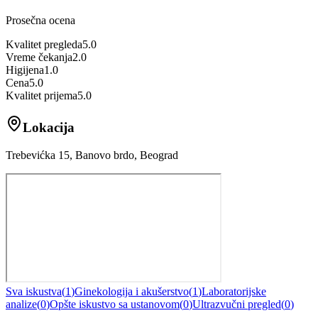
Prosečna ocena
Kvalitet pregleda
5.0
Vreme čekanja
2.0
Higijena
1.0
Cena
5.0
Kvalitet prijema
5.0
Lokacija
Trebevićka 15, Banovo brdo, Beograd
Sva iskustva
(
1
)
Ginekologija i akušerstvo
(
1
)
Laboratorijske
analize
(
0
)
Opšte iskustvo sa ustanovom
(
0
)
Ultrazvučni pregled
(
0
)