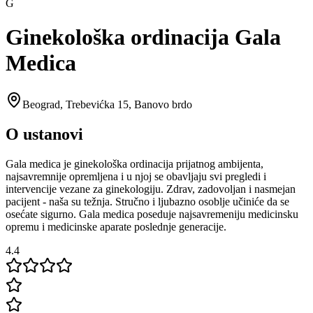
G
Ginekološka ordinacija Gala
Medica
Beograd
,
Trebevićka 15, Banovo brdo
O ustanovi
Gala medica je ginekološka ordinacija prijatnog ambijenta,
najsavremnije opremljena i u njoj se obavljaju svi pregledi i
intervencije vezane za ginekologiju. Zdrav, zadovoljan i nasmejan
pacijent - naša su težnja. Stručno i ljubazno osoblje učiniće da se
osećate sigurno. Gala medica poseduje najsavremeniju medicinsku
opremu i medicinske aparate poslednje generacije.
4.4