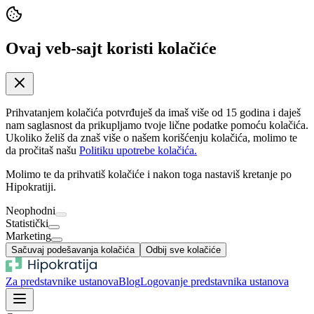
Ovaj veb-sajt koristi kolačiće
Prihvatanjem kolačića potvrđuješ da imaš više od 15 godina i daješ
nam saglasnost da prikupljamo tvoje lične podatke pomoću kolačića.
Ukoliko želiš da znaš više o našem korišćenju kolačića, molimo te
da pročitaš našu
Politiku upotrebe kolačića.
Molimo te da prihvatiš kolačiće i nakon toga nastaviš kretanje po
Hipokratiji.
Neophodni
Statistički
Marketing
Sačuvaj podešavanja kolačića
Odbij sve kolačiće
Za predstavnike ustanova
Blog
Logovanje predstavnika ustanova