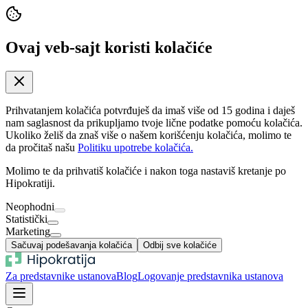
Ovaj veb-sajt koristi kolačiće
Prihvatanjem kolačića potvrđuješ da imaš više od 15 godina i daješ
nam saglasnost da prikupljamo tvoje lične podatke pomoću kolačića.
Ukoliko želiš da znaš više o našem korišćenju kolačića, molimo te
da pročitaš našu
Politiku upotrebe kolačića.
Molimo te da prihvatiš kolačiće i nakon toga nastaviš kretanje po
Hipokratiji.
Neophodni
Statistički
Marketing
Sačuvaj podešavanja kolačića
Odbij sve kolačiće
Za predstavnike ustanova
Blog
Logovanje predstavnika ustanova