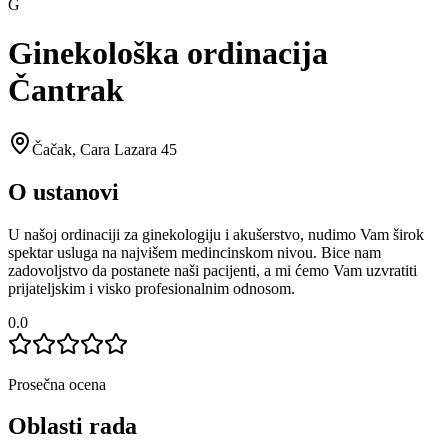
G
Ginekološka ordinacija
Čantrak
Čačak
,
Cara Lazara 45
O ustanovi
U našoj ordinaciji za ginekologiju i akušerstvo, nudimo Vam širok
spektar usluga na najvišem medincinskom nivou. Bice nam
zadovoljstvo da postanete naši pacijenti, a mi ćemo Vam uzvratiti
prijateljskim i visko profesionalnim odnosom.
0.0
Prosečna ocena
Oblasti rada