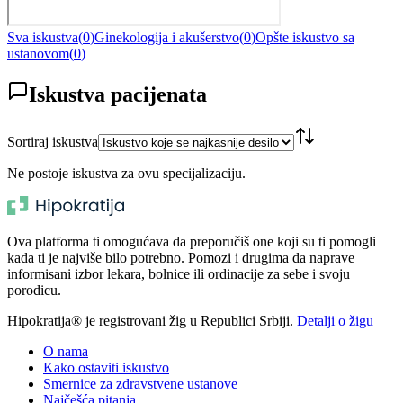
Sva iskustva
(
0
)
Ginekologija i akušerstvo
(
0
)
Opšte iskustvo sa
ustanovom
(
0
)
Iskustva pacijenata
Sortiraj iskustva
Ne postoje iskustva za ovu specijalizaciju.
Ova platforma ti omogućava da preporučiš one koji su ti pomogli
kada ti je najviše bilo potrebno. Pomozi i drugima da naprave
informisani izbor lekara, bolnice ili ordinacije za sebe i svoju
porodicu.
Hipokratija® je registrovani žig u Republici Srbiji.
Detalji o žigu
O nama
Kako ostaviti iskustvo
Smernice za zdravstvene ustanove
Najčešća pitanja