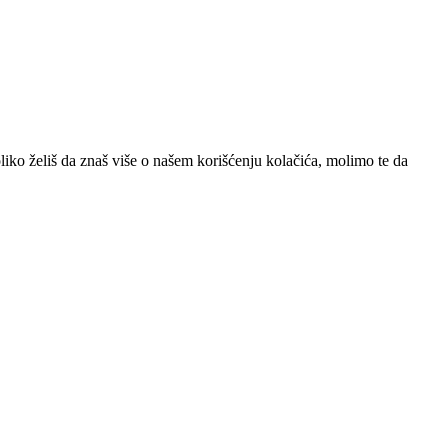
iko želiš da znaš više o našem korišćenju kolačića, molimo te da