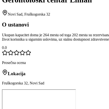
Novi Sad
,
Fruškogorska 32
O ustanovi
Ukupan kapacitet doma je 264 mesta od toga 202 mesta su rezervisana z
život korisnika u sigurnim uslovima, uz stalnu dostupnost zdravstvene z
0.0
Prosečna ocena
Lokacija
Fruškogorska 32, Novi Sad