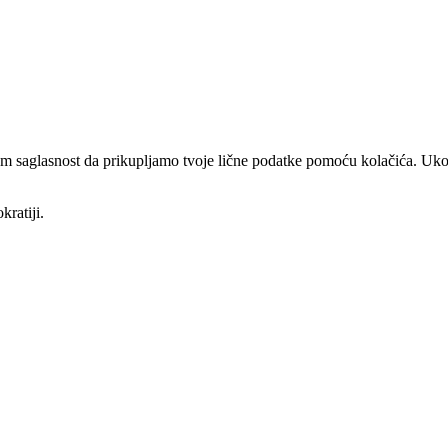
am saglasnost da prikupljamo tvoje lične podatke pomoću kolačića. Ukol
kratiji.