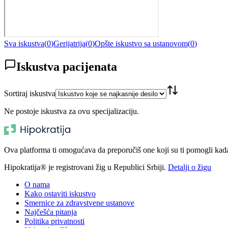
Sva iskustva
(
0
)
Gerijatrija
(
0
)
Opšte iskustvo sa ustanovom
(
0
)
Iskustva pacijenata
Sortiraj iskustva
Ne postoje iskustva za ovu specijalizaciju.
Ova platforma ti omogućava da preporučiš one koji su ti pomogli kada t
Hipokratija® je registrovani žig u Republici Srbiji.
Detalji o žigu
O nama
Kako ostaviti iskustvo
Smernice za zdravstvene ustanove
Najčešća pitanja
Politika privatnosti