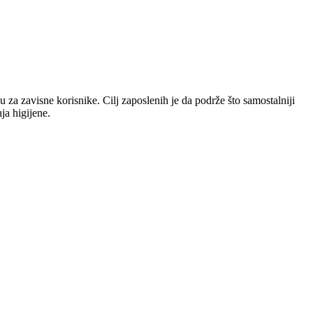
 za zavisne korisnike. Cilj zaposlenih je da podrže što samostalniji
ja higijene.