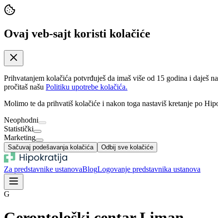
Ovaj veb-sajt koristi kolačiće
Prihvatanjem kolačića potvrđuješ da imaš više od 15 godina i daješ n
pročitaš našu
Politiku upotrebe kolačića.
Molimo te da prihvatiš kolačiće i nakon toga nastaviš kretanje po Hipo
Neophodni
Statistički
Marketing
Sačuvaj podešavanja kolačića
Odbij sve kolačiće
Za predstavnike ustanova
Blog
Logovanje predstavnika ustanova
G
Gerontološki centar Liman