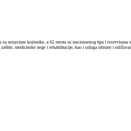
a nezavisne korisnike, a 62 mesta su stacionarnog tipa i rezervisana su
aštite, medicinske nege i rehabilitacije, kao i usluga ishrane i održavan