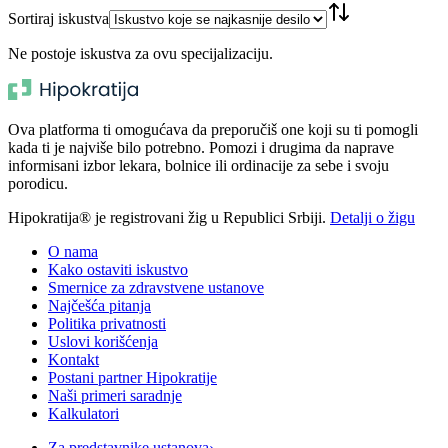
Sortiraj iskustva
Ne postoje iskustva za ovu specijalizaciju.
Ova platforma ti omogućava da preporučiš one koji su ti pomogli
kada ti je najviše bilo potrebno. Pomozi i drugima da naprave
informisani izbor lekara, bolnice ili ordinacije za sebe i svoju
porodicu.
Hipokratija® je registrovani žig u Republici Srbiji.
Detalji o žigu
O nama
Kako ostaviti iskustvo
Smernice za zdravstvene ustanove
Najčešća pitanja
Politika privatnosti
Uslovi korišćenja
Kontakt
Postani partner Hipokratije
Naši primeri saradnje
Kalkulatori
Za predstavnike ustanova
›