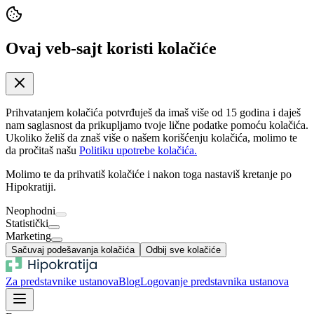
Ovaj veb-sajt koristi kolačiće
Prihvatanjem kolačića potvrđuješ da imaš više od 15 godina i daješ
nam saglasnost da prikupljamo tvoje lične podatke pomoću kolačića.
Ukoliko želiš da znaš više o našem korišćenju kolačića, molimo te
da pročitaš našu
Politiku upotrebe kolačića.
Molimo te da prihvatiš kolačiće i nakon toga nastaviš kretanje po
Hipokratiji.
Neophodni
Statistički
Marketing
Sačuvaj podešavanja kolačića
Odbij sve kolačiće
Za predstavnike ustanova
Blog
Logovanje predstavnika ustanova