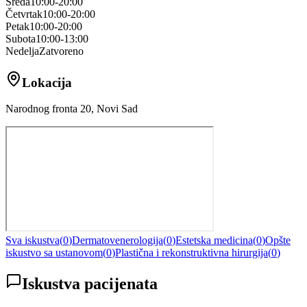
Sreda
10:00-20:00
Četvrtak
10:00-20:00
Petak
10:00-20:00
Subota
10:00-13:00
Nedelja
Zatvoreno
Lokacija
Narodnog fronta 20, Novi Sad
Sva iskustva
(
0
)
Dermatovenerologija
(
0
)
Estetska medicina
(
0
)
Opšte
iskustvo sa ustanovom
(
0
)
Plastična i rekonstruktivna hirurgija
(
0
)
Iskustva pacijenata