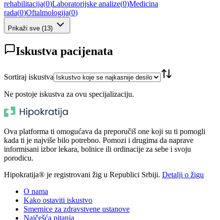
rehabilitacija
(
0
)
Laboratorijske analize
(
0
)
Medicina
rada
(
0
)
Oftalmologija
(
0
)
Prikaži sve
(
13
)
Iskustva pacijenata
Sortiraj iskustva
Ne postoje iskustva za ovu specijalizaciju.
Ova platforma ti omogućava da preporučiš one koji su ti pomogli
kada ti je najviše bilo potrebno. Pomozi i drugima da naprave
informisani izbor lekara, bolnice ili ordinacije za sebe i svoju
porodicu.
Hipokratija® je registrovani žig u Republici Srbiji.
Detalji o žigu
O nama
Kako ostaviti iskustvo
Smernice za zdravstvene ustanove
Najčešća pitanja