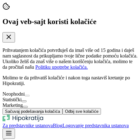
Ovaj veb-sajt koristi kolačiće
Prihvatanjem kolačića potvrđuješ da imaš više od 15 godina i daješ
nam saglasnost da prikupljamo tvoje lične podatke pomoću kolačića.
Ukoliko želiš da znaš više o našem korišćenju kolačića, molimo te
da pročitaš našu
Politiku upotrebe kolačića.
Molimo te da prihvatiš kolačiće i nakon toga nastaviš kretanje po
Hipokratiji.
Neophodni
Statistički
Marketing
Sačuvaj podešavanja kolačića
Odbij sve kolačiće
Za predstavnike ustanova
Blog
Logovanje predstavnika ustanova