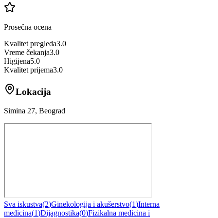
Prosečna ocena
Kvalitet pregleda
3.0
Vreme čekanja
3.0
Higijena
5.0
Kvalitet prijema
3.0
Lokacija
Simina 27, Beograd
Sva iskustva
(
2
)
Ginekologija i akušerstvo
(
1
)
Interna
medicina
(
1
)
Dijagnostika
(
0
)
Fizikalna medicina i