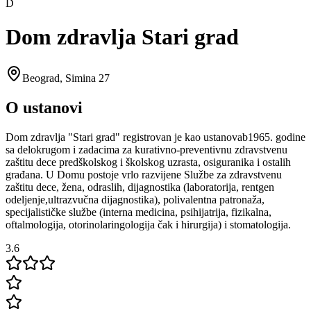
D
Dom zdravlja Stari grad
Beograd
,
Simina 27
O ustanovi
Dom zdravlja "Stari grad" registrovan je kao ustanovab1965. godine
sa delokrugom i zadacima za kurativno-preventivnu zdravstvenu
zaštitu dece predškolskog i školskog uzrasta, osiguranika i ostalih
građana. U Domu postoje vrlo razvijene Službe za zdravstvenu
zaštitu dece, žena, odraslih, dijagnostika (laboratorija, rentgen
odeljenje,ultrazvučna dijagnostika), polivalentna patronaža,
specijalističke službe (interna medicina, psihijatrija, fizikalna,
oftalmologija, otorinolaringologija čak i hirurgija) i stomatologija.
3.6