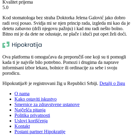
Kvalitet prijema
5.0
Kod stomatologa bez straha Doktorka Jelena Galović jako dobro
radi svoj posao. Svidja mi se njen princip rada, izgleda mi kao da je
detetu zabavno (drži njegovu pažnju) i kad mu radi nešto bolno.
Bitno mi je da dete ne odustaje, ne plače i idući put opet želi doći.
Ova platforma ti omogućava da preporučiš one koji su ti pomogli
kada ti je najviše bilo potrebno. Pomozi i drugima da naprave
informisani izbor lekara, bolnice ili ordinacije za sebe i svoju
porodicu.
Hipokratija® je registrovani žig u Republici Srbiji.
Detalji o žigu
O nama
Kako ostaviti iskustvo
Smernice za zdravstvene ustanove
Najčešća pitanja
Politika privatnosti
Uslovi korišćenja
Kontakt
Postani partner Hipokratije