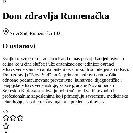
D
Dom zdravlja Rumenačka
Novi Sad
,
Rumenačka 102
O ustanovi
Svojim razvojem se transformisao i danas postoji kao jedinstvena
celina koju čine službe i uže organizacione jedinice: ogranci,
zdravstvene stanice i ambulante u okviru kojih su odeljenja i odseci.
Dom zdravlja “Novi Sad” pruža primarnu zdravstvenu zaštitu,
odnosno podrazumevane preventivne, kurativne, dijagnostičke i
terapijske zdravstvene usluge, za sve građane Novog Sada i
Sremskih Karlovaca zahvaljujući stručnim, kvalifikovanim i
profesionalnim zaposlenima koji primenjuju savremenu medicinsku
tehnologiju, sa ciljem očuvanja i unapređenja zdravlja.
3.5