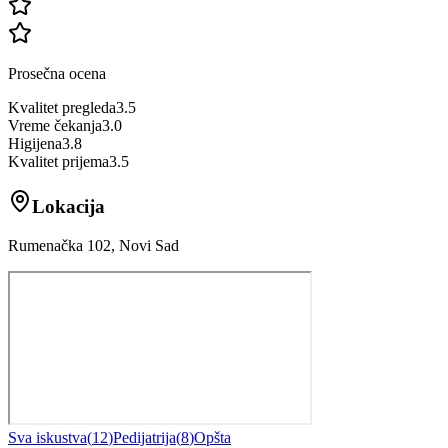
Prosečna ocena
Kvalitet pregleda
3.5
Vreme čekanja
3.0
Higijena
3.8
Kvalitet prijema
3.5
Lokacija
Rumenačka 102, Novi Sad
Sva iskustva
(
12
)
Pedijatrija
(
8
)
Opšta