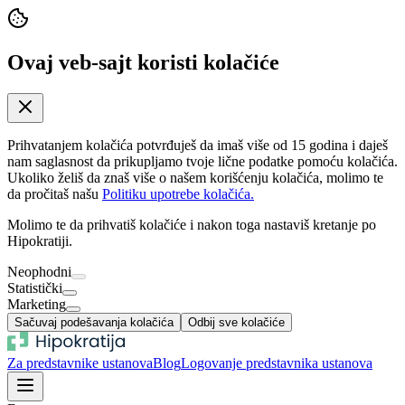
Ovaj veb-sajt koristi kolačiće
Prihvatanjem kolačića potvrđuješ da imaš više od 15 godina i daješ
nam saglasnost da prikupljamo tvoje lične podatke pomoću kolačića.
Ukoliko želiš da znaš više o našem korišćenju kolačića, molimo te
da pročitaš našu
Politiku upotrebe kolačića.
Molimo te da prihvatiš kolačiće i nakon toga nastaviš kretanje po
Hipokratiji.
Neophodni
Statistički
Marketing
Sačuvaj podešavanja kolačića
Odbij sve kolačiće
Za predstavnike ustanova
Blog
Logovanje predstavnika ustanova