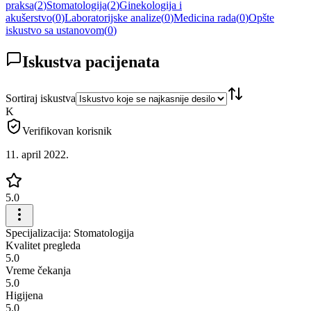
praksa
(
2
)
Stomatologija
(
2
)
Ginekologija i
akušerstvo
(
0
)
Laboratorijske analize
(
0
)
Medicina rada
(
0
)
Opšte
iskustvo sa ustanovom
(
0
)
Iskustva pacijenata
Sortiraj iskustva
K
Verifikovan korisnik
11. april 2022.
5.0
Specijalizacija: Stomatologija
Kvalitet pregleda
5.0
Vreme čekanja
5.0
Higijena
5.0