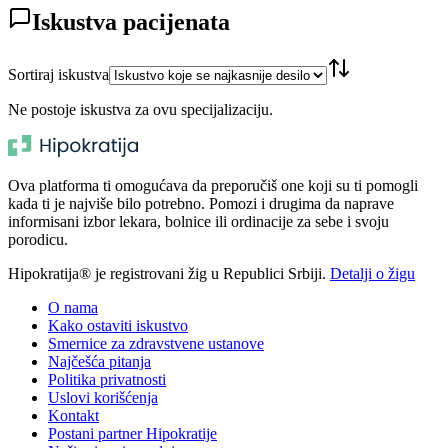
Iskustva pacijenata
Sortiraj iskustva
Ne postoje iskustva za ovu specijalizaciju.
Ova platforma ti omogućava da preporučiš one koji su ti pomogli
kada ti je najviše bilo potrebno. Pomozi i drugima da naprave
informisani izbor lekara, bolnice ili ordinacije za sebe i svoju
porodicu.
Hipokratija® je registrovani žig u Republici Srbiji.
Detalji o žigu
O nama
Kako ostaviti iskustvo
Smernice za zdravstvene ustanove
Najčešća pitanja
Politika privatnosti
Uslovi korišćenja
Kontakt
Postani partner Hipokratije