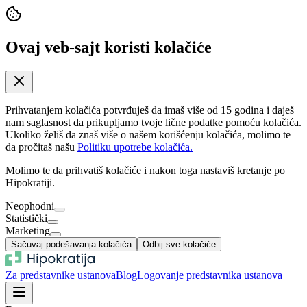
Ovaj veb-sajt koristi kolačiće
Prihvatanjem kolačića potvrđuješ da imaš više od 15 godina i daješ
nam saglasnost da prikupljamo tvoje lične podatke pomoću kolačića.
Ukoliko želiš da znaš više o našem korišćenju kolačića, molimo te
da pročitaš našu
Politiku upotrebe kolačića.
Molimo te da prihvatiš kolačiće i nakon toga nastaviš kretanje po
Hipokratiji.
Neophodni
Statistički
Marketing
Sačuvaj podešavanja kolačića
Odbij sve kolačiće
Za predstavnike ustanova
Blog
Logovanje predstavnika ustanova