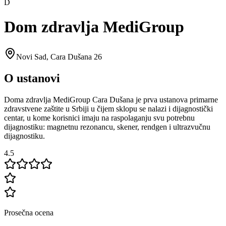
D
Dom zdravlja MediGroup
Novi Sad
,
Cara Dušana 26
O ustanovi
Doma zdravlja MediGroup Cara Dušana je prva ustanova primarne
zdravstvene zaštite u Srbiji u čijem sklopu se nalazi i dijagnostički
centar, u kome korisnici imaju na raspolaganju svu potrebnu
dijagnostiku: magnetnu rezonancu, skener, rendgen i ultrazvučnu
dijagnostiku.
4.5
Prosečna ocena