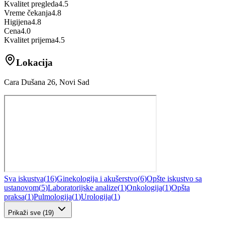
Kvalitet pregleda
4.5
Vreme čekanja
4.8
Higijena
4.8
Cena
4.0
Kvalitet prijema
4.5
Lokacija
Cara Dušana 26, Novi Sad
Sva iskustva
(
16
)
Ginekologija i akušerstvo
(
6
)
Opšte iskustvo sa
ustanovom
(
5
)
Laboratorijske analize
(
1
)
Onkologija
(
1
)
Opšta
praksa
(
1
)
Pulmologija
(
1
)
Urologija
(
1
)
Prikaži sve
(
19
)