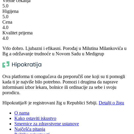
Vreme čekanja
5.0
Higijena
5.0
Cena
4.0
Kvalitet prijema
4.0
Vrlo dobro. Ljubazni i efikasni. Porođaj u Milutina Milankovića u
Bg a održavanje trudnoće u Novom Sadu u Medigrup
Ova platforma ti omogućava da preporučiš one koji su ti pomogli
kada ti je najviše bilo potrebno. Pomozi i drugima da naprave
informisani izbor lekara, bolnice ili ordinacije za sebe i svoju
porodicu.
Hipokratija® je registrovani žig u Republici Srbiji.
Detalji o žigu
O nama
Kako ostaviti iskustvo
Smernice za zdravstvene ustanove
Najčešća pitanja