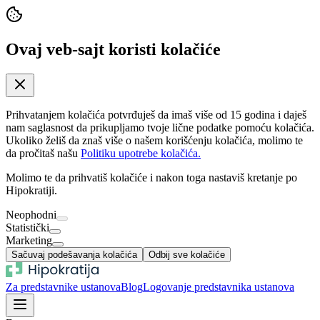
Ovaj veb-sajt koristi kolačiće
Prihvatanjem kolačića potvrđuješ da imaš više od 15 godina i daješ
nam saglasnost da prikupljamo tvoje lične podatke pomoću kolačića.
Ukoliko želiš da znaš više o našem korišćenju kolačića, molimo te
da pročitaš našu
Politiku upotrebe kolačića.
Molimo te da prihvatiš kolačiće i nakon toga nastaviš kretanje po
Hipokratiji.
Neophodni
Statistički
Marketing
Sačuvaj podešavanja kolačića
Odbij sve kolačiće
Za predstavnike ustanova
Blog
Logovanje predstavnika ustanova