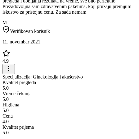
pregleda i dobijanja rezultata na vreme, sve bilo perfektno.
Prezadovoljna sam zdravstvenim paketima, koji pružaju premijum
iskustvo za pristojnu cenu. Za sada nemam
M
Verifikovan korisnik
11. novembar 2021.
4.9
Specijalizacija: Ginekologija i akušerstvo
Kvalitet pregleda
5.0
Vreme čekanja
5.0
Higijena
5.0
Cena
4.0
Kvalitet prijema
5.0