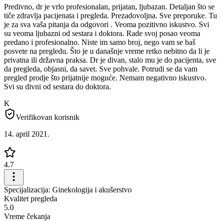
Predivno, dr je vrlo profesionalan, prijatan, ljubazan. Detaljan što se
tiče zdravlja pacijenata i pregleda. Prezadovoljna. Sve preporuke. Tu
je za sva vaša pitanja da odgovori . Veoma pozitivno iskustvo. Svi
su veoma ljubazni od sestara i doktora. Rade svoj posao veoma
predano i profesionalno. Niste im samo broj, nego vam se baš
posvete na pregledu. Što je u današnje vreme retko nebitno da li je
privatna ili državna praksa. Dr je divan, stalo mu je do pacijenta, sve
da pregleda, objasni, da savet. Sve pohvale. Potrudi se da vam
pregled prodje što prijatnije moguće. Nemam negativno iskustvo.
Svi su divni od sestara do doktora.
K
Verifikovan korisnik
14. april 2021.
4.7
Specijalizacija: Ginekologija i akušerstvo
Kvalitet pregleda
5.0
Vreme čekanja