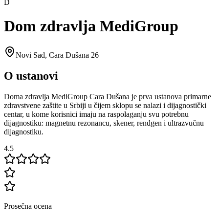
D
Dom zdravlja MediGroup
Novi Sad
,
Cara Dušana 26
O ustanovi
Doma zdravlja MediGroup Cara Dušana je prva ustanova primarne
zdravstvene zaštite u Srbiji u čijem sklopu se nalazi i dijagnostički
centar, u kome korisnici imaju na raspolaganju svu potrebnu
dijagnostiku: magnetnu rezonancu, skener, rendgen i ultrazvučnu
dijagnostiku.
4.5
Prosečna ocena