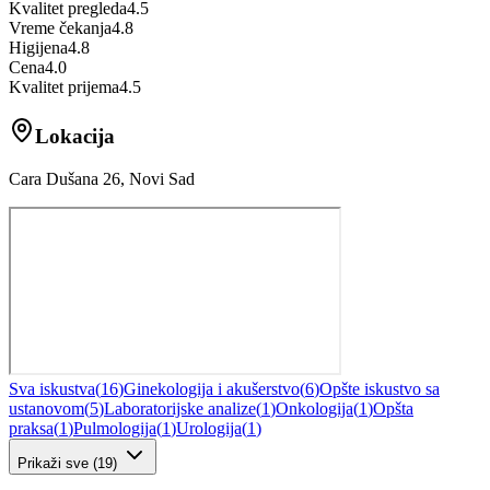
Kvalitet pregleda
4.5
Vreme čekanja
4.8
Higijena
4.8
Cena
4.0
Kvalitet prijema
4.5
Lokacija
Cara Dušana 26, Novi Sad
Sva iskustva
(
16
)
Ginekologija i akušerstvo
(
6
)
Opšte iskustvo sa
ustanovom
(
5
)
Laboratorijske analize
(
1
)
Onkologija
(
1
)
Opšta
praksa
(
1
)
Pulmologija
(
1
)
Urologija
(
1
)
Prikaži sve
(
19
)