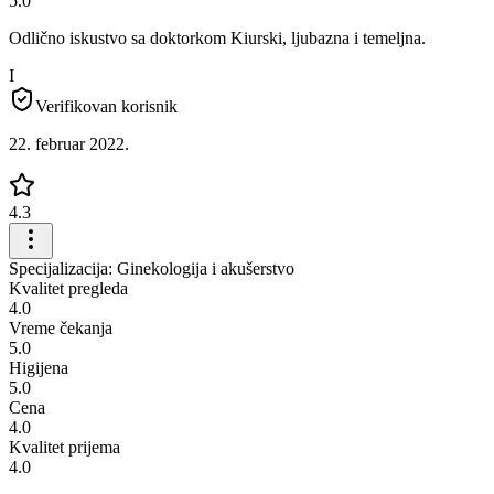
5.0
Odlično iskustvo sa doktorkom Kiurski, ljubazna i temeljna.
I
Verifikovan korisnik
22. februar 2022.
4.3
Specijalizacija: Ginekologija i akušerstvo
Kvalitet pregleda
4.0
Vreme čekanja
5.0
Higijena
5.0
Cena
4.0
Kvalitet prijema
4.0