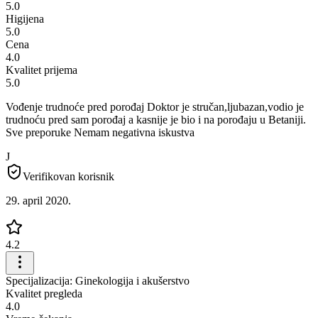
5.0
Higijena
5.0
Cena
4.0
Kvalitet prijema
5.0
Vođenje trudnoće pred porođaj Doktor je stručan,ljubazan,vodio je
trudnoću pred sam porođaj a kasnije je bio i na porođaju u Betaniji.
Sve preporuke Nemam negativna iskustva
J
Verifikovan korisnik
29. april 2020.
4.2
Specijalizacija: Ginekologija i akušerstvo
Kvalitet pregleda
4.0