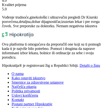
4.0
Kvalitet prijema
5.0
Vođenje trudnoće,ginekološki i ultrazvučni pregledi Dr Kiurski
posvećena,detaljna,dobar dijagnostičar,izuzetan lekar i pre svega
čovek. Sve preporuke za doktorku. Nemam negativna iskustva
Ova platforma ti omogućava da preporučiš one koji su ti pomogli
kada ti je najviše bilo potrebno. Pomozi i drugima da naprave
informisani izbor lekara, bolnice ili ordinacije za sebe i svoju
porodicu.
Hipokratija® je registrovani žig u Republici Srbiji.
Detalji o žigu
O nama
Kako ostaviti iskustvo
Smernice za zdravstvene ustanove
Najčešća pitanja
Politika privatnosti
Uslovi korišćenja
Kontakt
Postani partner Hipokratije