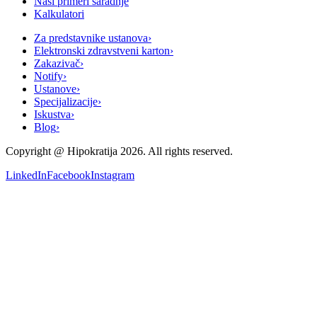
Naši primeri saradnje
Kalkulatori
Za predstavnike ustanova
›
Elektronski zdravstveni karton
›
Zakazivač
›
Notify
›
Ustanove
›
Specijalizacije
›
Iskustva
›
Blog
›
Copyright @
Hipokratija
2026
. All rights reserved.
LinkedIn
Facebook
Instagram