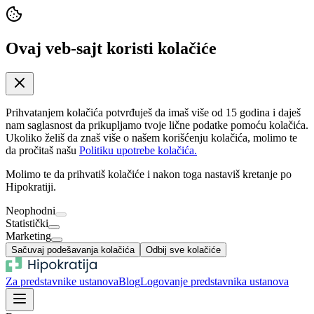
Ovaj veb-sajt koristi kolačiće
Prihvatanjem kolačića potvrđuješ da imaš više od 15 godina i daješ
nam saglasnost da prikupljamo tvoje lične podatke pomoću kolačića.
Ukoliko želiš da znaš više o našem korišćenju kolačića, molimo te
da pročitaš našu
Politiku upotrebe kolačića.
Molimo te da prihvatiš kolačiće i nakon toga nastaviš kretanje po
Hipokratiji.
Neophodni
Statistički
Marketing
Sačuvaj podešavanja kolačića
Odbij sve kolačiće
Za predstavnike ustanova
Blog
Logovanje predstavnika ustanova