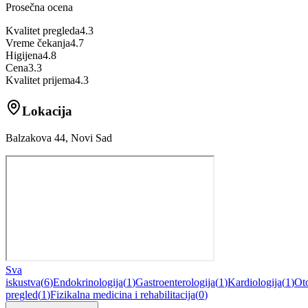
Prosečna ocena
Kvalitet pregleda
4.3
Vreme čekanja
4.7
Higijena
4.8
Cena
3.3
Kvalitet prijema
4.3
Lokacija
Balzakova 44, Novi Sad
Sva
iskustva
(
6
)
Endokrinologija
(
1
)
Gastroenterologija
(
1
)
Kardiologija
(
1
)
Oto
pregled
(
1
)
Fizikalna medicina i rehabilitacija
(
0
)