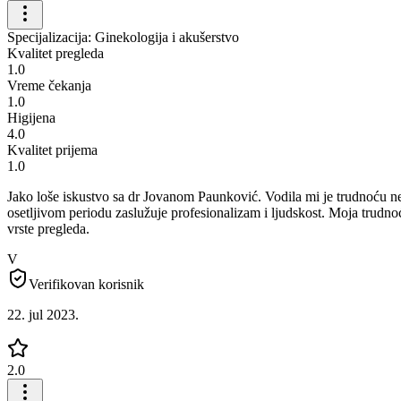
Specijalizacija: Ginekologija i akušerstvo
Kvalitet pregleda
1.0
Vreme čekanja
1.0
Higijena
4.0
Kvalitet prijema
1.0
Jako loše iskustvo sa dr Jovanom Paunković. Vodila mi je trudnoću neko
osetljivom periodu zaslužuje profesionalizam i ljudskost. Moja trudno
vrste pregleda.
V
Verifikovan korisnik
22. jul 2023.
2.0