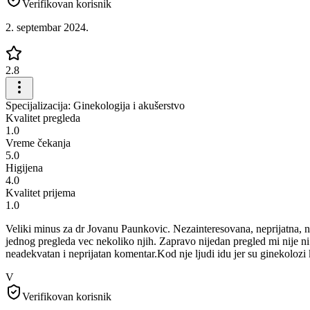
Verifikovan korisnik
2. septembar 2024.
2.8
Specijalizacija: Ginekologija i akušerstvo
Kvalitet pregleda
1.0
Vreme čekanja
5.0
Higijena
4.0
Kvalitet prijema
1.0
Veliki minus za dr Jovanu Paunkovic. Nezainteresovana, neprijatna, n
jednog pregleda vec nekoliko njih. Zapravo nijedan pregled mi nije ni
neadekvatan i neprijatan komentar.Kod nje ljudi idu jer su ginekolozi
V
Verifikovan korisnik