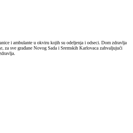
tanice i ambulante u okviru kojih su odeljenja i odseci. Dom zdravlja
uge, za sve građane Novog Sada i Sremskih Karlovaca zahvaljujući
dravlja.