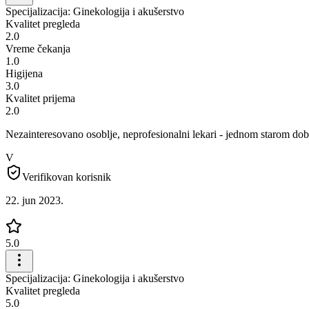
Specijalizacija: Ginekologija i akušerstvo
Kvalitet pregleda
2.0
Vreme čekanja
1.0
Higijena
3.0
Kvalitet prijema
2.0
Nezainteresovano osoblje, neprofesionalni lekari - jednom starom do
V
Verifikovan korisnik
22. jun 2023.
5.0
Specijalizacija: Ginekologija i akušerstvo
Kvalitet pregleda
5.0