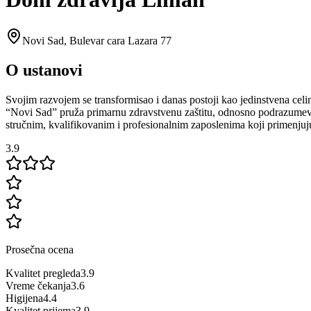
Novi Sad
,
Bulevar cara Lazara 77
O ustanovi
Svojim razvojem se transformisao i danas postoji kao jedinstvena celin
“Novi Sad” pruža primarnu zdravstvenu zaštitu, odnosno podrazumevan
stručnim, kvalifikovanim i profesionalnim zaposlenima koji primenjuj
3.9
Prosečna ocena
Kvalitet pregleda
3.9
Vreme čekanja
3.6
Higijena
4.4
Kvalitet prijema
3.9