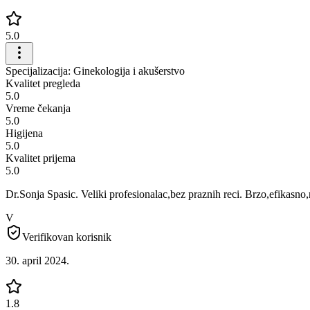
5.0
Specijalizacija: Ginekologija i akušerstvo
Kvalitet pregleda
5.0
Vreme čekanja
5.0
Higijena
5.0
Kvalitet prijema
5.0
Dr.Sonja Spasic. Veliki profesionalac,bez praznih reci. Brzo,efikasno
V
Verifikovan korisnik
30. april 2024.
1.8