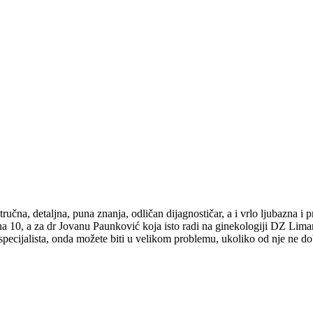
učna, detaljna, puna znanja, odličan dijagnostičar, a i vrlo ljubazna i 
a 10, a za dr Jovanu Paunković koja isto radi na ginekologiji DZ Lim
specijalista, onda možete biti u velikom problemu, ukoliko od nje ne do