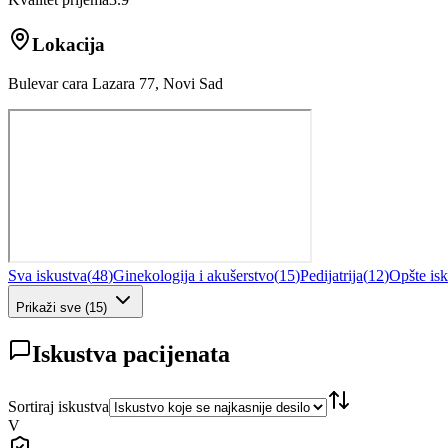
Lokacija
Bulevar cara Lazara 77, Novi Sad
Sva iskustva
(
48
)
Ginekologija i akušerstvo
(
15
)
Pedijatrija
(
12
)
Opšte is
Prikaži sve
(
15
)
Iskustva pacijenata
Sortiraj iskustva
V