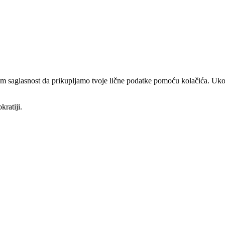
am saglasnost da prikupljamo tvoje lične podatke pomoću kolačića. Ukol
kratiji.