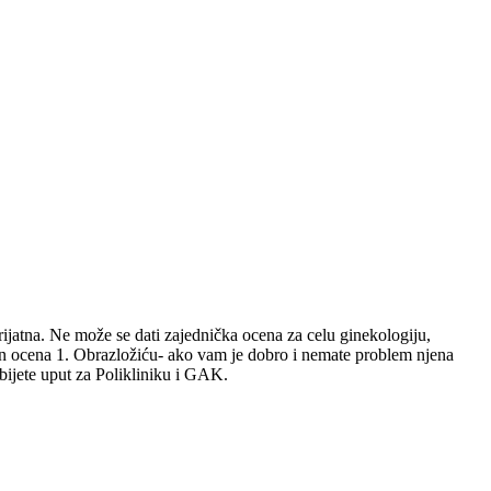
prijatna. Ne može se dati zajednička ocena za celu ginekologiju,
an ocena 1. Obrazložiću- ako vam je dobro i nemate problem njena
bijete uput za Polikliniku i GAK.