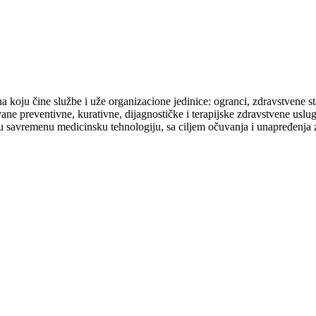
a koju čine službe i uže organizacione jedinice: ogranci, zdravstvene s
e preventivne, kurativne, dijagnostičke i terapijske zdravstvene usl
u savremenu medicinsku tehnologiju, sa ciljem očuvanja i unapređenja z