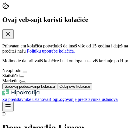
Ovaj veb-sajt koristi kolačiće
Prihvatanjem kolačića potvrđuješ da imaš više od 15 godina i daješ n
pročitaš našu
Politiku upotrebe kolačića.
Molimo te da prihvatiš kolačiće i nakon toga nastaviš kretanje po Hipo
Neophodni
Statistički
Marketing
Sačuvaj podešavanja kolačića
Odbij sve kolačiće
Za predstavnike ustanova
Blog
Logovanje predstavnika ustanova
D
Dom zdravlja Liman