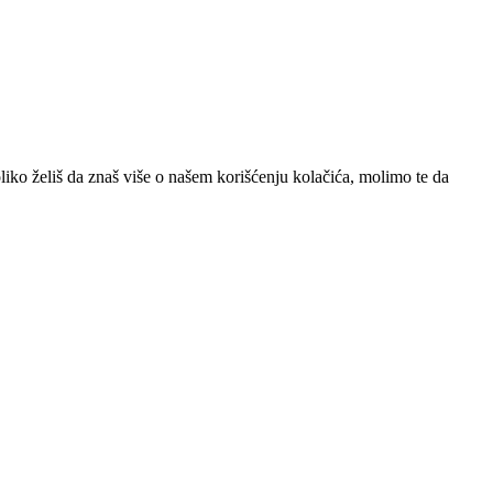
iko želiš da znaš više o našem korišćenju kolačića, molimo te da