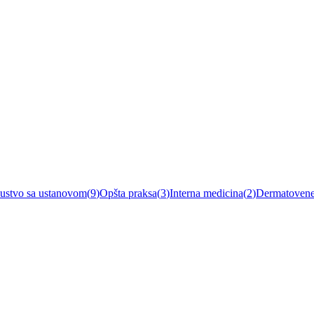
kustvo sa ustanovom
(
9
)
Opšta praksa
(
3
)
Interna medicina
(
2
)
Dermatovene