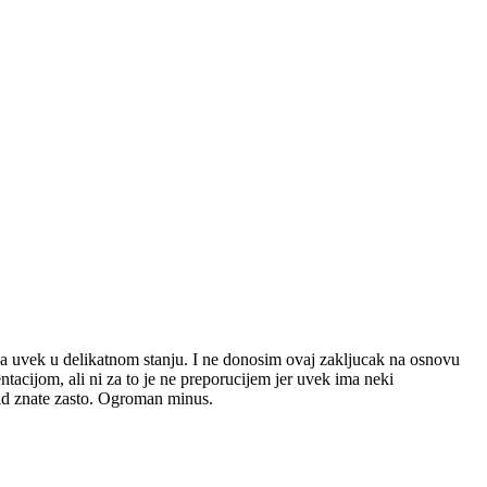
pa uvek u delikatnom stanju. I ne donosim ovaj zakljucak na osnovu
tacijom, ali ni za to je ne preporucijem jer uvek ima neki
 sad znate zasto. Ogroman minus.