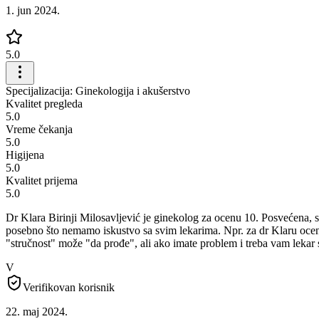
1. jun 2024.
5.0
Specijalizacija: Ginekologija i akušerstvo
Kvalitet pregleda
5.0
Vreme čekanja
5.0
Higijena
5.0
Kvalitet prijema
5.0
Dr Klara Birinji Milosavljević je ginekolog za ocenu 10. Posvećena, str
posebno što nemamo iskustvo sa svim lekarima. Npr. za dr Klaru ocen
"stručnost" može "da prođe", ali ako imate problem i treba vam lekar 
V
Verifikovan korisnik
22. maj 2024.