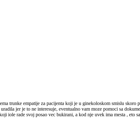
ema trunke empatije za pacijenta koji je u ginekoloskom smislu skoro 
 uradila jer je to ne interesuje, eventualno vam moze pomoci sa dokumen
 koji iole rade svoj posao vec bukirani, a kod nje uvek ima mesta , eto