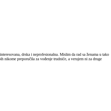
zainteresovana, drska i neprofesionalna. Mislim da rad sa ženama u tako
 bih nikome preporučila za vođenje trudniće, a verujem ni za druge