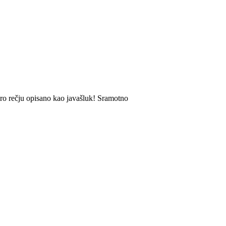
bro rečju opisano kao javašluk! Sramotno