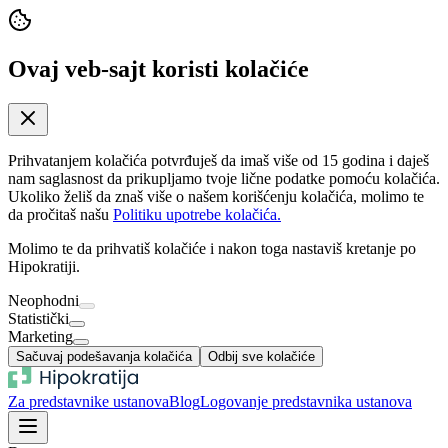
Ovaj veb-sajt koristi kolačiće
Prihvatanjem kolačića potvrđuješ da imaš više od 15 godina i daješ
nam saglasnost da prikupljamo tvoje lične podatke pomoću kolačića.
Ukoliko želiš da znaš više o našem korišćenju kolačića, molimo te
da pročitaš našu
Politiku upotrebe kolačića.
Molimo te da prihvatiš kolačiće i nakon toga nastaviš kretanje po
Hipokratiji.
Neophodni
Statistički
Marketing
Sačuvaj podešavanja kolačića
Odbij sve kolačiće
Za predstavnike ustanova
Blog
Logovanje predstavnika ustanova