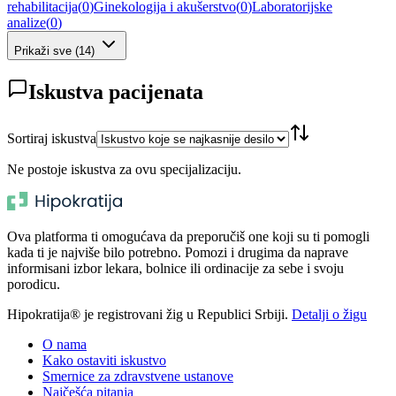
rehabilitacija
(
0
)
Ginekologija i akušerstvo
(
0
)
Laboratorijske
analize
(
0
)
Prikaži sve
(
14
)
Iskustva pacijenata
Sortiraj iskustva
Ne postoje iskustva za ovu specijalizaciju.
Ova platforma ti omogućava da preporučiš one koji su ti pomogli
kada ti je najviše bilo potrebno. Pomozi i drugima da naprave
informisani izbor lekara, bolnice ili ordinacije za sebe i svoju
porodicu.
Hipokratija® je registrovani žig u Republici Srbiji.
Detalji o žigu
O nama
Kako ostaviti iskustvo
Smernice za zdravstvene ustanove
Najčešća pitanja