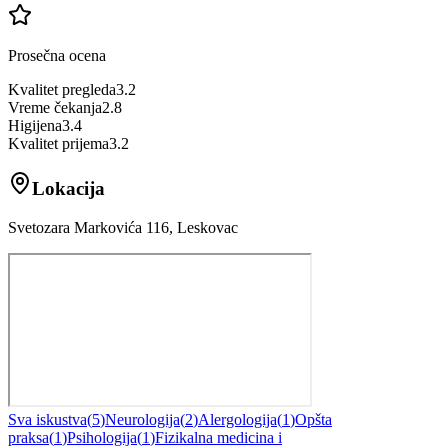
Prosečna ocena
Kvalitet pregleda
3.2
Vreme čekanja
2.8
Higijena
3.4
Kvalitet prijema
3.2
Lokacija
Svetozara Markovića 116, Leskovac
Sva iskustva
(
5
)
Neurologija
(
2
)
Alergologija
(
1
)
Opšta
praksa
(
1
)
Psihologija
(
1
)
Fizikalna medicina i