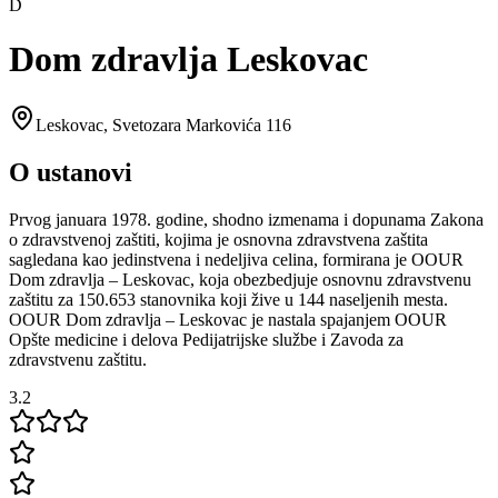
D
Dom zdravlja Leskovac
Leskovac
,
Svetozara Markovića 116
O ustanovi
Prvog januara 1978. godine, shodno izmenama i dopunama Zakona
o zdravstvenoj zaštiti, kojima je osnovna zdravstvena zaštita
sagledana kao jedinstvena i nedeljiva celina, formirana je OOUR
Dom zdravlja – Leskovac, koja obezbedjuje osnovnu zdravstvenu
zaštitu za 150.653 stanovnika koji žive u 144 naseljenih mesta.
OOUR Dom zdravlja – Leskovac je nastala spajanjem OOUR
Opšte medicine i delova Pedijatrijske službe i Zavoda za
zdravstvenu zaštitu.
3.2