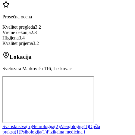
Prosečna ocena
Kvalitet pregleda
3.2
Vreme čekanja
2.8
Higijena
3.4
Kvalitet prijema
3.2
Lokacija
Svetozara Markovića 116, Leskovac
Sva iskustva
(
5
)
Neurologija
(
2
)
Alergologija
(
1
)
Opšta
praksa
(
1
)
Psihologija
(
1
)
Fizikalna medicina i