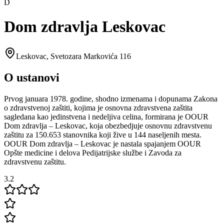
D
Dom zdravlja Leskovac
Leskovac
,
Svetozara Markovića 116
O ustanovi
Prvog januara 1978. godine, shodno izmenama i dopunama Zakona
o zdravstvenoj zaštiti, kojima je osnovna zdravstvena zaštita
sagledana kao jedinstvena i nedeljiva celina, formirana je OOUR
Dom zdravlja – Leskovac, koja obezbedjuje osnovnu zdravstvenu
zaštitu za 150.653 stanovnika koji žive u 144 naseljenih mesta.
OOUR Dom zdravlja – Leskovac je nastala spajanjem OOUR
Opšte medicine i delova Pedijatrijske službe i Zavoda za
zdravstvenu zaštitu.
3.2