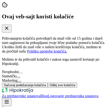
Ovaj veb-sajt koristi kolačiće
Prihvatanjem kolačića potvrđuješ da imaš više od 15 godina i daješ
nam saglasnost da prikupljamo tvoje lične podatke pomoću kolačića.
Ukoliko želiš da znaš više o našem korišćenju kolačića, molimo te
da pročitaš našu
Politiku upotrebe kolačića.
Molimo te da prihvatiš kolačiće i nakon toga nastaviš kretanje po
Hipokratiji.
Neophodni
Statistički
Marketing
Sačuvaj podešavanja kolačića
Odbij sve kolačiće
Za predstavnike ustanova
Blog
Logovanje predstavnika ustanova