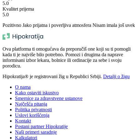
5.0
Kvalitet prijema
5.0
Pozitivno Jako prijatna i poverljiva atmosfera Nisam imala još uvek
Ova platforma ti omogućava da preporučiš one koji su ti pomogli
kada ti je najviše bilo potrebno. Pomozi i drugima da naprave
informisani izbor lekara, bolnice ili ordinacije za sebe i svoju
porodicu.
Hipokratija® je registrovani žig u Republici Srbiji.
Detalji o žigu
O nama
Kako ostaviti iskustvo
Smernice za zdravstvene ustanove
Najčešća pitanja
Politika privatnosti
Uslovi korišćenja
Kontakt
Postani partner Hipokratije
Naši primeri saradnje
Kalkulatori