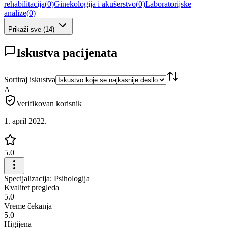
rehabilitacija
(
0
)
Ginekologija i akušerstvo
(
0
)
Laboratorijske
analize
(
0
)
Prikaži sve
(
14
)
Iskustva pacijenata
Sortiraj iskustva
A
Verifikovan korisnik
1. april 2022.
5.0
Specijalizacija: Psihologija
Kvalitet pregleda
5.0
Vreme čekanja
5.0
Higijena