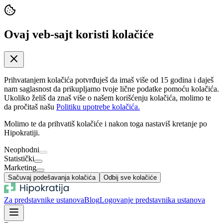
Ovaj veb-sajt koristi kolačiće
Prihvatanjem kolačića potvrđuješ da imaš više od 15 godina i daješ
nam saglasnost da prikupljamo tvoje lične podatke pomoću kolačića.
Ukoliko želiš da znaš više o našem korišćenju kolačića, molimo te
da pročitaš našu
Politiku upotrebe kolačića.
Molimo te da prihvatiš kolačiće i nakon toga nastaviš kretanje po
Hipokratiji.
Neophodni
Statistički
Marketing
Sačuvaj podešavanja kolačića
Odbij sve kolačiće
Za predstavnike ustanova
Blog
Logovanje predstavnika ustanova