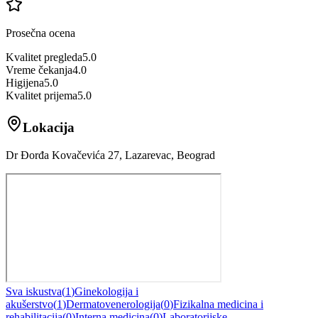
Prosečna ocena
Kvalitet pregleda
5.0
Vreme čekanja
4.0
Higijena
5.0
Kvalitet prijema
5.0
Lokacija
Dr Đorđa Kovačevića 27, Lazarevac, Beograd
Sva iskustva
(
1
)
Ginekologija i
akušerstvo
(
1
)
Dermatovenerologija
(
0
)
Fizikalna medicina i
rehabilitacija
(
0
)
Interna medicina
(
0
)
Laboratorijske