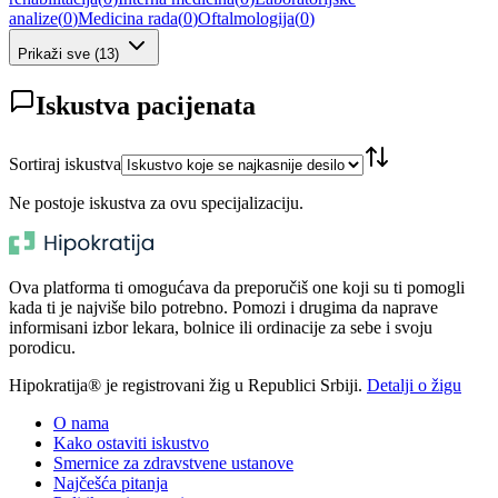
analize
(
0
)
Medicina rada
(
0
)
Oftalmologija
(
0
)
Prikaži sve
(
13
)
Iskustva pacijenata
Sortiraj iskustva
Ne postoje iskustva za ovu specijalizaciju.
Ova platforma ti omogućava da preporučiš one koji su ti pomogli
kada ti je najviše bilo potrebno. Pomozi i drugima da naprave
informisani izbor lekara, bolnice ili ordinacije za sebe i svoju
porodicu.
Hipokratija® je registrovani žig u Republici Srbiji.
Detalji o žigu
O nama
Kako ostaviti iskustvo
Smernice za zdravstvene ustanove
Najčešća pitanja