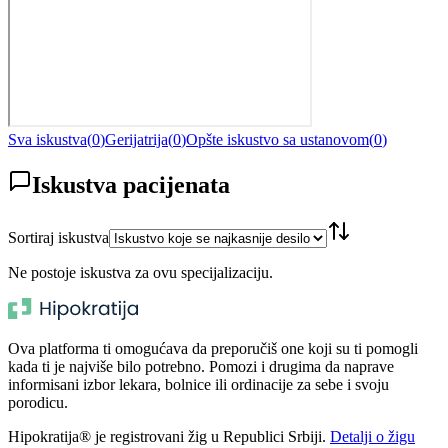
Sva iskustva
(
0
)
Gerijatrija
(
0
)
Opšte iskustvo sa ustanovom
(
0
)
Iskustva pacijenata
Sortiraj iskustva
Ne postoje iskustva za ovu specijalizaciju.
Ova platforma ti omogućava da preporučiš one koji su ti pomogli
kada ti je najviše bilo potrebno. Pomozi i drugima da naprave
informisani izbor lekara, bolnice ili ordinacije za sebe i svoju
porodicu.
Hipokratija® je registrovani žig u Republici Srbiji.
Detalji o žigu