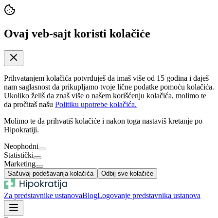
Ovaj veb-sajt koristi kolačiće
Prihvatanjem kolačića potvrđuješ da imaš više od 15 godina i daješ
nam saglasnost da prikupljamo tvoje lične podatke pomoću kolačića.
Ukoliko želiš da znaš više o našem korišćenju kolačića, molimo te
da pročitaš našu
Politiku upotrebe kolačića.
Molimo te da prihvatiš kolačiće i nakon toga nastaviš kretanje po
Hipokratiji.
Neophodni
Statistički
Marketing
Sačuvaj podešavanja kolačića
Odbij sve kolačiće
Za predstavnike ustanova
Blog
Logovanje predstavnika ustanova