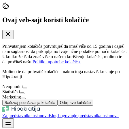
Ovaj veb-sajt koristi kolačiće
Prihvatanjem kolačića potvrđuješ da imaš više od 15 godina i daješ
nam saglasnost da prikupljamo tvoje lične podatke pomoću kolačića.
Ukoliko želiš da znaš više o našem korišćenju kolačića, molimo te
da pročitaš našu
Politiku upotrebe kolačića.
Molimo te da prihvatiš kolačiće i nakon toga nastaviš kretanje po
Hipokratiji.
Neophodni
Statistički
Marketing
Sačuvaj podešavanja kolačića
Odbij sve kolačiće
Za predstavnike ustanova
Blog
Logovanje predstavnika ustanova