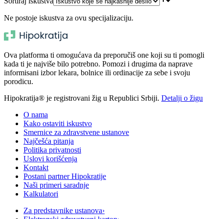
Sortiraj iskustva
Ne postoje iskustva za ovu specijalizaciju.
Ova platforma ti omogućava da preporučiš one koji su ti pomogli
kada ti je najviše bilo potrebno. Pomozi i drugima da naprave
informisani izbor lekara, bolnice ili ordinacije za sebe i svoju
porodicu.
Hipokratija® je registrovani žig u Republici Srbiji.
Detalji o žigu
O nama
Kako ostaviti iskustvo
Smernice za zdravstvene ustanove
Najčešća pitanja
Politika privatnosti
Uslovi korišćenja
Kontakt
Postani partner Hipokratije
Naši primeri saradnje
Kalkulatori
Za predstavnike ustanova
›