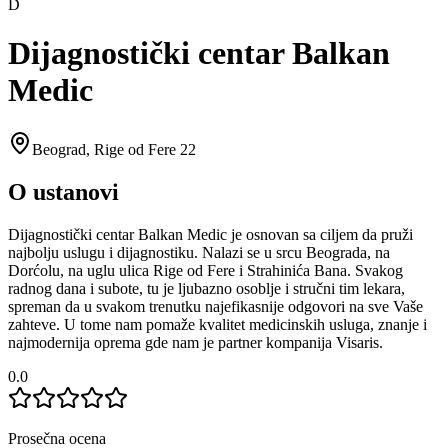
D
Dijagnostički centar Balkan
Medic
Beograd
,
Rige od Fere 22
O ustanovi
Dijagnostički centar Balkan Medic je osnovan sa ciljem da pruži
najbolju uslugu i dijagnostiku. Nalazi se u srcu Beograda, na
Dorćolu, na uglu ulica Rige od Fere i Strahinića Bana. Svakog
radnog dana i subote, tu je ljubazno osoblje i stručni tim lekara,
spreman da u svakom trenutku najefikasnije odgovori na sve Vaše
zahteve. U tome nam pomaže kvalitet medicinskih usluga, znanje i
najmodernija oprema gde nam je partner kompanija Visaris.
0.0
Prosečna ocena