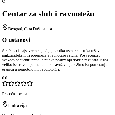
C
Centar za sluh i ravnotežu
Beograd
,
Cara Dušana 11a
O ustanovi
Stručnost i najsavremenija dijagnostika usmereni su ka rešavanju i
najkompleksnijih poremećaja ravnoteže i sluha. Posvećenost
svakom pacijentu pravi je put ka postizanju dobrih rezultata. Kroz
veliko iskustvo i permanentno usavršavanje težimo ka pomeranju
granica u neurotologiji i audiologiji.
0.0
Prosečna ocena
Lokacija