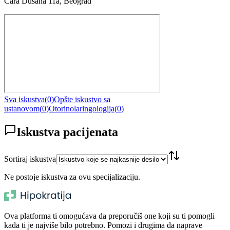
Cara Dušana 11a, Beograd
Sva iskustva
(
0
)
Opšte iskustvo sa
ustanovom
(
0
)
Otorinolaringologija
(
0
)
Iskustva pacijenata
Sortiraj iskustva
Ne postoje iskustva za ovu specijalizaciju.
Ova platforma ti omogućava da preporučiš one koji su ti pomogli
kada ti je najviše bilo potrebno. Pomozi i drugima da naprave