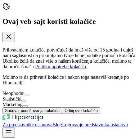
Ovaj veb-sajt koristi kolačiće
Prihvatanjem kolačića potvrđuješ da imaš više od 15 godina i daješ
nam saglasnost da prikupljamo tvoje lične podatke pomoću kolačića.
Ukoliko želiš da znaš više o našem korišćenju kolačića, molimo te
da pročitaš našu
Politiku upotrebe kolačića.
Molimo te da prihvatiš kolačiće i nakon toga nastaviš kretanje po
Hipokratiji.
Neophodni
Statistički
Marketing
Sačuvaj podešavanja kolačića
Odbij sve kolačiće
Za predstavnike ustanova
Blog
Logovanje predstavnika ustanova