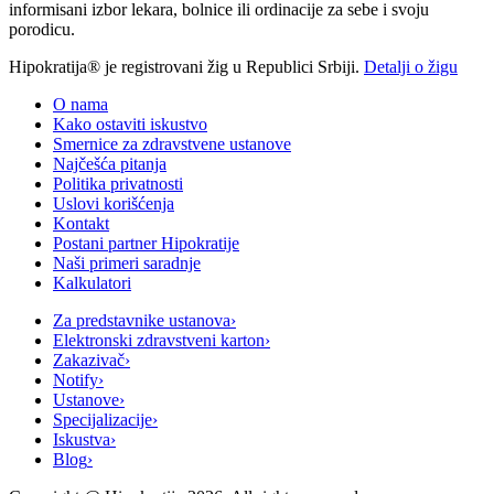
informisani izbor lekara, bolnice ili ordinacije za sebe i svoju
porodicu.
Hipokratija® je registrovani žig u Republici Srbiji.
Detalji o žigu
O nama
Kako ostaviti iskustvo
Smernice za zdravstvene ustanove
Najčešća pitanja
Politika privatnosti
Uslovi korišćenja
Kontakt
Postani partner Hipokratije
Naši primeri saradnje
Kalkulatori
Za predstavnike ustanova
›
Elektronski zdravstveni karton
›
Zakazivač
›
Notify
›
Ustanove
›
Specijalizacije
›
Iskustva
›
Blog
›