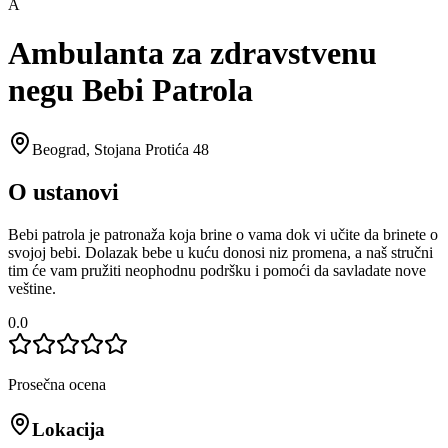
A
Ambulanta za zdravstvenu
negu Bebi Patrola
Beograd
,
Stojana Protića 48
O ustanovi
Bebi patrola je patronaža koja brine o vama dok vi učite da brinete o
svojoj bebi. Dolazak bebe u kuću donosi niz promena, a naš stručni
tim će vam pružiti neophodnu podršku i pomoći da savladate nove
veštine.
0.0
Prosečna ocena
Lokacija