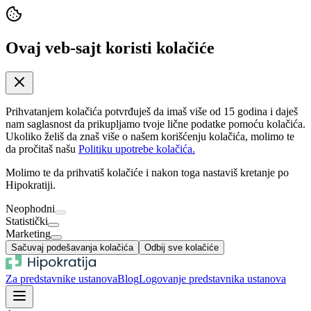
Ovaj veb-sajt koristi kolačiće
Prihvatanjem kolačića potvrđuješ da imaš više od 15 godina i daješ
nam saglasnost da prikupljamo tvoje lične podatke pomoću kolačića.
Ukoliko želiš da znaš više o našem korišćenju kolačića, molimo te
da pročitaš našu
Politiku upotrebe kolačića.
Molimo te da prihvatiš kolačiće i nakon toga nastaviš kretanje po
Hipokratiji.
Neophodni
Statistički
Marketing
Sačuvaj podešavanja kolačića
Odbij sve kolačiće
Za predstavnike ustanova
Blog
Logovanje predstavnika ustanova