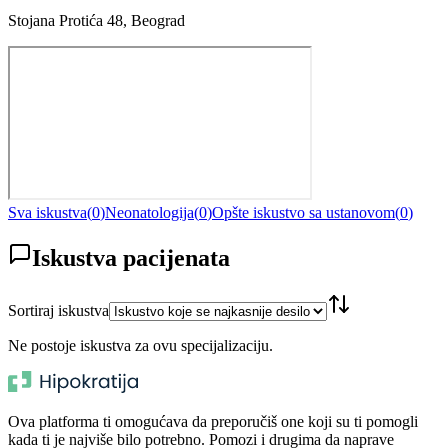
Stojana Protića 48, Beograd
Sva iskustva
(
0
)
Neonatologija
(
0
)
Opšte iskustvo sa ustanovom
(
0
)
Iskustva pacijenata
Sortiraj iskustva
Ne postoje iskustva za ovu specijalizaciju.
Ova platforma ti omogućava da preporučiš one koji su ti pomogli
kada ti je najviše bilo potrebno. Pomozi i drugima da naprave