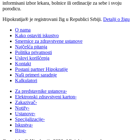
informisani izbor lekara, bolnice ili ordinacije za sebe i svoju
porodicu.
Hipokratija® je registrovani žig u Republici Srbiji.
Detalji o žigu
O nama
Kako ostaviti iskustvo
Smernice za zdravstvene ustanove
Najčešća pitanja
Politika privatnosti
Uslovi korišćenja
Kontakt
Postani partner Hipokratije
Naši primeri saradnje
Kalkulatori
Za predstavnike ustanova
›
Elektronski zdravstveni karton
›
Zakazivač
›
Notify
›
Ustanove
›
Specijalizacije
›
Iskustva
›
Blog
›