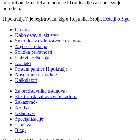
informisani izbor lekara, bolnice ili ordinacije za sebe i svoju
porodicu.
Hipokratija® je registrovani žig u Republici Srbiji.
Detalji o žigu
O nama
Kako ostaviti iskustvo
Smernice za zdravstvene ustanove
Najčešća pitanja
Politika privatnosti
Uslovi korišćenja
Kontakt
Postani partner Hipokratije
Naši primeri saradnje
Kalkulatori
Za predstavnike ustanova
›
Elektronski zdravstveni karton
›
Zakazivač
›
Notify
›
Ustanove
›
Specijalizacije
›
Iskustva
›
Blog
›