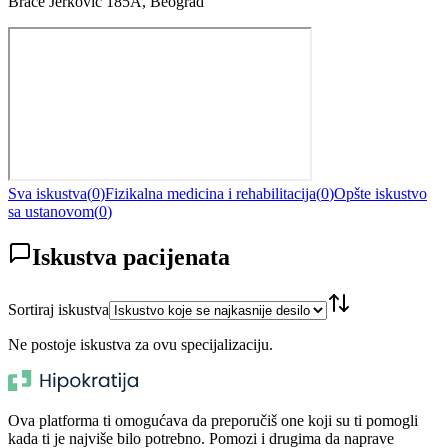
Braće Jerković 185A, Beograd
Sva iskustva
(
0
)
Fizikalna medicina i rehabilitacija
(
0
)
Opšte iskustvo
sa ustanovom
(
0
)
Iskustva pacijenata
Sortiraj iskustva
Ne postoje iskustva za ovu specijalizaciju.
Ova platforma ti omogućava da preporučiš one koji su ti pomogli
kada ti je najviše bilo potrebno. Pomozi i drugima da naprave