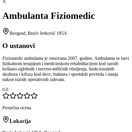
A
Ambulanta Fiziomedic
Beograd
,
Braće Jerković 185A
O ustanovi
Fiziomedic ambulanta je osnovana 2007. godine. Ambulanta se bavi
fizikalnom terapijom i medicinskom rehabilitacijom kod raznih
koštano-zglobnih i nervno-mišićnih oboljenja, funkcionalnih
skolioza i kifoza kod dece, fraktura i sportskih povreda i stanja
nakon raznih operativnih zahvata.
0.0
Prosečna ocena
Lokacija