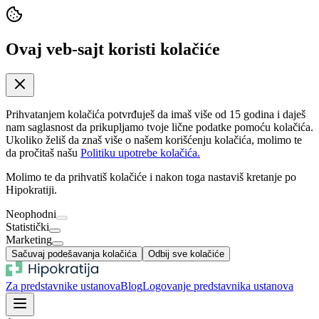
Ovaj veb-sajt koristi kolačiće
Prihvatanjem kolačića potvrđuješ da imaš više od 15 godina i daješ
nam saglasnost da prikupljamo tvoje lične podatke pomoću kolačića.
Ukoliko želiš da znaš više o našem korišćenju kolačića, molimo te
da pročitaš našu
Politiku upotrebe kolačića.
Molimo te da prihvatiš kolačiće i nakon toga nastaviš kretanje po
Hipokratiji.
Neophodni
Statistički
Marketing
Sačuvaj podešavanja kolačića
Odbij sve kolačiće
Za predstavnike ustanova
Blog
Logovanje predstavnika ustanova