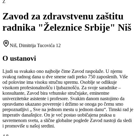
Z
Zavod za zdravstvenu zaštitu
radnika "Železnice Srbije" Niš
Niš
,
Dimitrija Tucovića 12
O ustanovi
Ljudi su svakako ono najbolje čime Zavod raspolaže. U njemu
svakog radnog dana u dve smene radi preko 750 zaposlenih. Više
od polovine ima visoku stručnu spremu. Osoblje se odlikuje
visokom profesionalnošću i ljubaznošću. Za svoje saradnike –
konsultante, Zavod bira vrhunske stručnjake, eminentne
univerzitetske asistente i profesore. Svakim danom nastojimo da
opravdamo ukazano poverenje i držimo se onoga po čemu smo
prepoznatljivi „ Sve na jednom mestu u jednom danu“. Timski rad je
imperativ današnjice. On je već postao uobičajena praksa u
savremenom svetu, a slične globalne poglede Zavod nastoji da sledi
i promoviše u našoj sredini.