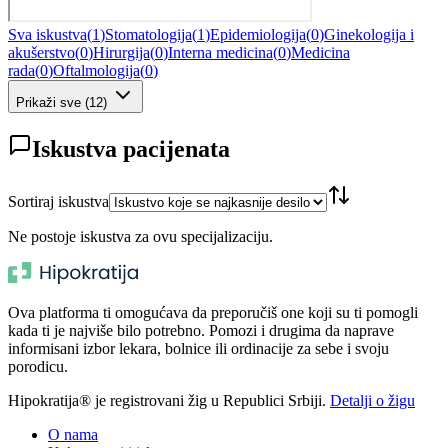
Sva iskustva
(
1
)
Stomatologija
(
1
)
Epidemiologija
(
0
)
Ginekologija i
akušerstvo
(
0
)
Hirurgija
(
0
)
Interna medicina
(
0
)
Medicina
rada
(
0
)
Oftalmologija
(
0
)
Prikaži sve
(
12
)
Iskustva pacijenata
Sortiraj iskustva
Ne postoje iskustva za ovu specijalizaciju.
Ova platforma ti omogućava da preporučiš one koji su ti pomogli
kada ti je najviše bilo potrebno. Pomozi i drugima da naprave
informisani izbor lekara, bolnice ili ordinacije za sebe i svoju
porodicu.
Hipokratija® je registrovani žig u Republici Srbiji.
Detalji o žigu
O nama