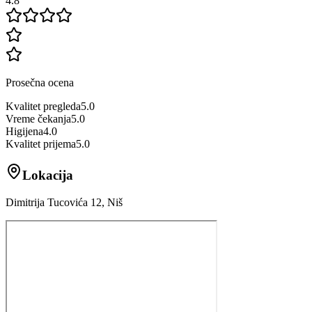
4.8
Prosečna ocena
Kvalitet pregleda
5.0
Vreme čekanja
5.0
Higijena
4.0
Kvalitet prijema
5.0
Lokacija
Dimitrija Tucovića 12, Niš