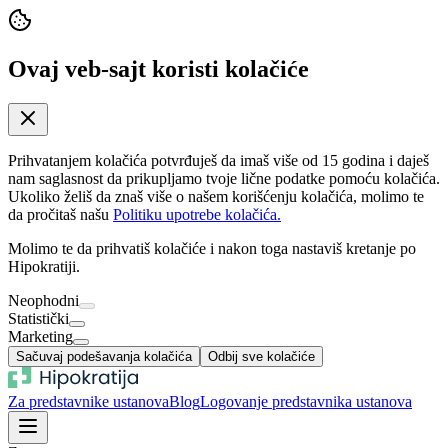
Ovaj veb-sajt koristi kolačiće
Prihvatanjem kolačića potvrđuješ da imaš više od 15 godina i daješ
nam saglasnost da prikupljamo tvoje lične podatke pomoću kolačića.
Ukoliko želiš da znaš više o našem korišćenju kolačića, molimo te
da pročitaš našu
Politiku upotrebe kolačića.
Molimo te da prihvatiš kolačiće i nakon toga nastaviš kretanje po
Hipokratiji.
Neophodni
Statistički
Marketing
Sačuvaj podešavanja kolačića
Odbij sve kolačiće
Za predstavnike ustanova
Blog
Logovanje predstavnika ustanova