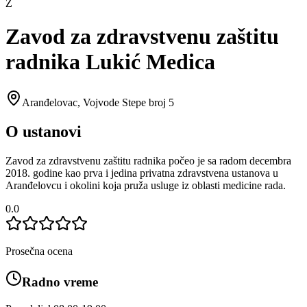
Z
Zavod za zdravstvenu zaštitu
radnika Lukić Medica
Aranđelovac
,
Vojvode Stepe broj 5
O ustanovi
Zavod za zdravstvenu zaštitu radnika počeo je sa radom decembra
2018. godine kao prva i jedina privatna zdravstvena ustanova u
Aranđelovcu i okolini koja pruža usluge iz oblasti medicine rada.
0.0
Prosečna ocena
Radno vreme