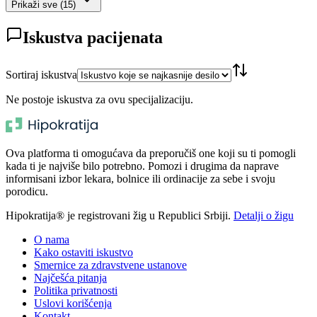
Prikaži sve
(
15
)
Iskustva pacijenata
Sortiraj iskustva
Ne postoje iskustva za ovu specijalizaciju.
Ova platforma ti omogućava da preporučiš one koji su ti pomogli
kada ti je najviše bilo potrebno. Pomozi i drugima da naprave
informisani izbor lekara, bolnice ili ordinacije za sebe i svoju
porodicu.
Hipokratija® je registrovani žig u Republici Srbiji.
Detalji o žigu
O nama
Kako ostaviti iskustvo
Smernice za zdravstvene ustanove
Najčešća pitanja
Politika privatnosti
Uslovi korišćenja
Kontakt