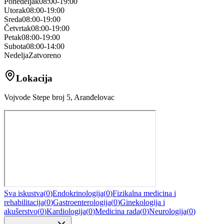
Ponedeljak
08:00-19:00
Utorak
08:00-19:00
Sreda
08:00-19:00
Četvrtak
08:00-19:00
Petak
08:00-19:00
Subota
08:00-14:00
Nedelja
Zatvoreno
Lokacija
Vojvode Stepe broj 5, Aranđelovac
Sva iskustva
(
0
)
Endokrinologija
(
0
)
Fizikalna medicina i
rehabilitacija
(
0
)
Gastroenterologija
(
0
)
Ginekologija i
akušerstvo
(
0
)
Kardiologija
(
0
)
Medicina rada
(
0
)
Neurologija
(
0
)