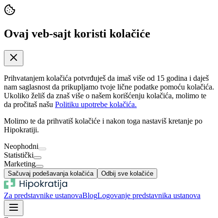
Ovaj veb-sajt koristi kolačiće
Prihvatanjem kolačića potvrđuješ da imaš više od 15 godina i daješ
nam saglasnost da prikupljamo tvoje lične podatke pomoću kolačića.
Ukoliko želiš da znaš više o našem korišćenju kolačića, molimo te
da pročitaš našu
Politiku upotrebe kolačića.
Molimo te da prihvatiš kolačiće i nakon toga nastaviš kretanje po
Hipokratiji.
Neophodni
Statistički
Marketing
Sačuvaj podešavanja kolačića
Odbij sve kolačiće
Za predstavnike ustanova
Blog
Logovanje predstavnika ustanova