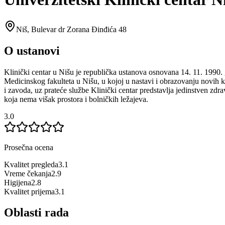
Niš
,
Bulevar dr Zorana Đinđića 48
O ustanovi
Klinički centar u Nišu je republička ustanova osnovana 14. 11. 1990. go
Medicinskog fakulteta u Nišu, u kojoj u nastavi i obrazovanju novih ka
i zavoda, uz prateće službe Klinički centar predstavlja jedinstven zdra
koja nema višak prostora i bolničkih ležajeva.
3.0
Prosečna ocena
Kvalitet pregleda
3.1
Vreme čekanja
2.9
Higijena
2.8
Kvalitet prijema
3.1
Oblasti rada