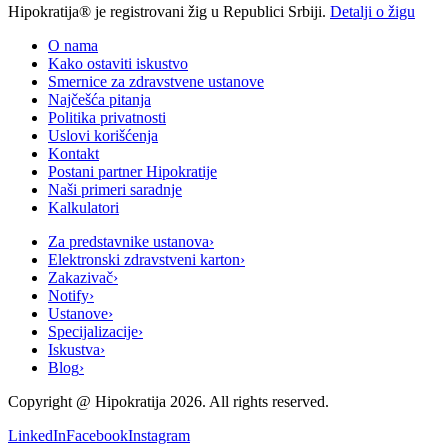
Hipokratija® je registrovani žig u Republici Srbiji.
Detalji o žigu
O nama
Kako ostaviti iskustvo
Smernice za zdravstvene ustanove
Najčešća pitanja
Politika privatnosti
Uslovi korišćenja
Kontakt
Postani partner Hipokratije
Naši primeri saradnje
Kalkulatori
Za predstavnike ustanova
›
Elektronski zdravstveni karton
›
Zakazivač
›
Notify
›
Ustanove
›
Specijalizacije
›
Iskustva
›
Blog
›
Copyright @
Hipokratija
2026
. All rights reserved.
LinkedIn
Facebook
Instagram