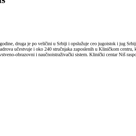
dine, druga je po veličini u Srbiji i opslužuje ceo jugoistok i jug Srbi
drova učestvuje i oko 240 stručnjaka zaposlenih u Kliničkom centru, koji 
vstveno-obrazovni i naučnoistraživački sistem. Klinički centar Niš raspo