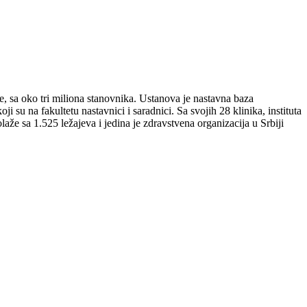
je, sa oko tri miliona stanovnika. Ustanova je nastavna baza
su na fakultetu nastavnici i saradnici. Sa svojih 28 klinika, instituta
laže sa 1.525 ležajeva i jedina je zdravstvena organizacija u Srbiji