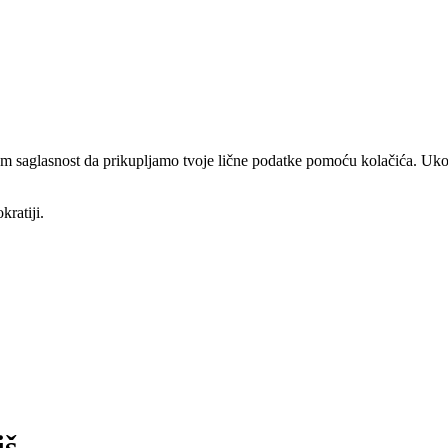
am saglasnost da prikupljamo tvoje lične podatke pomoću kolačića. Ukol
kratiji.
iš