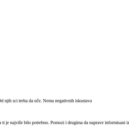
Od njih sci treba da uče. Nema negativnih iskustava
i je najviše bilo potrebno. Pomozi i drugima da naprave informisani izbo