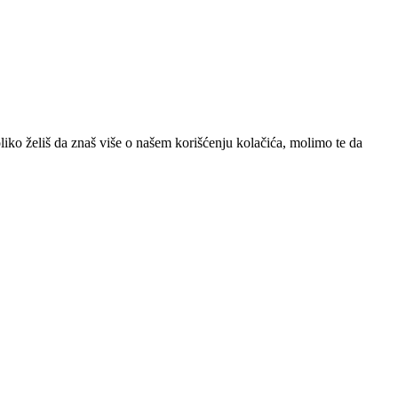
iko želiš da znaš više o našem korišćenju kolačića, molimo te da