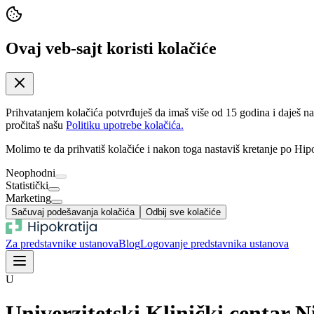
Ovaj veb-sajt koristi kolačiće
Prihvatanjem kolačića potvrđuješ da imaš više od 15 godina i daješ n
pročitaš našu
Politiku upotrebe kolačića.
Molimo te da prihvatiš kolačiće i nakon toga nastaviš kretanje po Hipo
Neophodni
Statistički
Marketing
Sačuvaj podešavanja kolačića
Odbij sve kolačiće
Za predstavnike ustanova
Blog
Logovanje predstavnika ustanova
U
Univerzitetski Klinički centar N