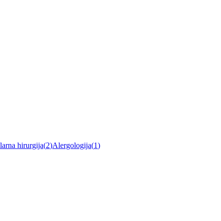
arna hirurgija
(
2
)
Alergologija
(
1
)