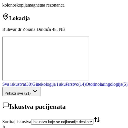
kolonoskopija
magnetna rezonanca
Lokacija
Bulevar dr Zorana Đinđića 48, Niš
Sva iskustva
(
38
)
Ginekologija i akušerstvo
(
14
)
Otorinolaringologija
(
5
)
Prikaži sve
(
21
)
Iskustva pacijenata
Sortiraj iskustva
A