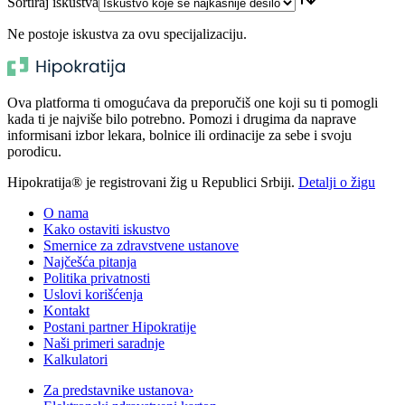
Sortiraj iskustva
Ne postoje iskustva za ovu specijalizaciju.
Ova platforma ti omogućava da preporučiš one koji su ti pomogli
kada ti je najviše bilo potrebno. Pomozi i drugima da naprave
informisani izbor lekara, bolnice ili ordinacije za sebe i svoju
porodicu.
Hipokratija® je registrovani žig u Republici Srbiji.
Detalji o žigu
O nama
Kako ostaviti iskustvo
Smernice za zdravstvene ustanove
Najčešća pitanja
Politika privatnosti
Uslovi korišćenja
Kontakt
Postani partner Hipokratije
Naši primeri saradnje
Kalkulatori
Za predstavnike ustanova
›