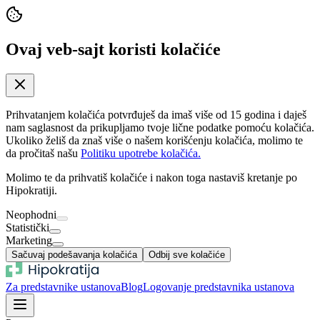
Ovaj veb-sajt koristi kolačiće
Prihvatanjem kolačića potvrđuješ da imaš više od 15 godina i daješ
nam saglasnost da prikupljamo tvoje lične podatke pomoću kolačića.
Ukoliko želiš da znaš više o našem korišćenju kolačića, molimo te
da pročitaš našu
Politiku upotrebe kolačića.
Molimo te da prihvatiš kolačiće i nakon toga nastaviš kretanje po
Hipokratiji.
Neophodni
Statistički
Marketing
Sačuvaj podešavanja kolačića
Odbij sve kolačiće
Za predstavnike ustanova
Blog
Logovanje predstavnika ustanova