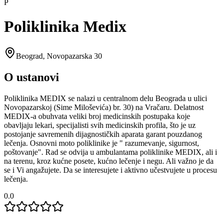
P
Poliklinika Medix
Beograd
,
Novopazarska 30
O ustanovi
Poliklinika MEDIX se nalazi u centralnom delu Beograda u ulici
Novopazarskoj (Sime Miloševića) br. 30) na Vračaru. Delatnost
MEDIX-a obuhvata veliki broj medicinskih postupaka koje
obavljaju lekari, specijalisti svih medicinskih profila, što je uz
postojanje savremenih dijagnostičkih aparata garant pouzdanog
lečenja. Osnovni moto poliklinike je " razumevanje, sigurnost,
poštovanje". Rad se odvija u ambulantama poliklinike MEDIX, ali i
na terenu, kroz kućne posete, kućno lečenje i negu. Ali važno je da
se i Vi angažujete. Da se interesujete i aktivno učestvujete u procesu
lečenja.
0.0