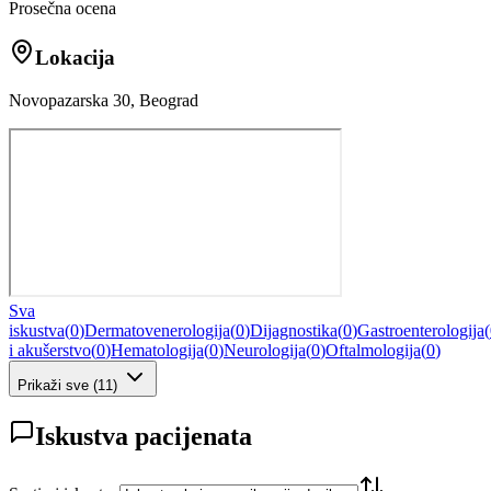
Prosečna ocena
Lokacija
Novopazarska 30, Beograd
Sva
iskustva
(
0
)
Dermatovenerologija
(
0
)
Dijagnostika
(
0
)
Gastroenterologija
(
i akušerstvo
(
0
)
Hematologija
(
0
)
Neurologija
(
0
)
Oftalmologija
(
0
)
Prikaži sve
(
11
)
Iskustva pacijenata