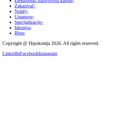
Elektronski zdravstveni karton
›
Zakazivač
›
Notify
›
Ustanove
›
Specijalizacije
›
Iskustva
›
Blog
›
Copyright @
Hipokratija
2026
. All rights reserved.
LinkedIn
Facebook
Instagram