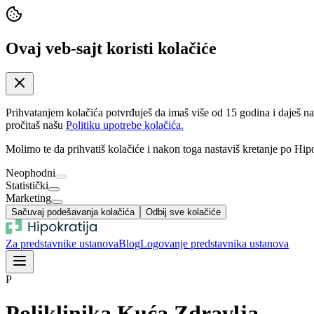
Ovaj veb-sajt koristi kolačiće
Prihvatanjem kolačića potvrđuješ da imaš više od 15 godina i daješ n
pročitaš našu
Politiku upotrebe kolačića.
Molimo te da prihvatiš kolačiće i nakon toga nastaviš kretanje po Hipo
Neophodni
Statistički
Marketing
Sačuvaj podešavanja kolačića
Odbij sve kolačiće
Za predstavnike ustanova
Blog
Logovanje predstavnika ustanova
P
Poliklinika Kuća Zdravlja