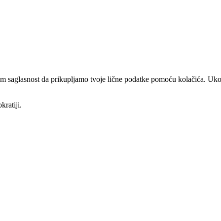
am saglasnost da prikupljamo tvoje lične podatke pomoću kolačića. Ukol
kratiji.