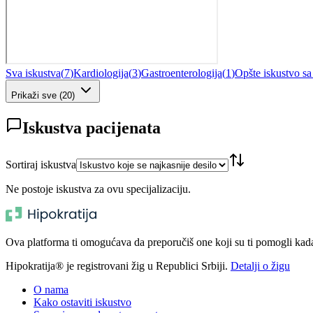
Sva iskustva
(
7
)
Kardiologija
(
3
)
Gastroenterologija
(
1
)
Opšte iskustvo s
Prikaži sve
(
20
)
Iskustva pacijenata
Sortiraj iskustva
Ne postoje iskustva za ovu specijalizaciju.
Ova platforma ti omogućava da preporučiš one koji su ti pomogli kada t
Hipokratija® je registrovani žig u Republici Srbiji.
Detalji o žigu
O nama
Kako ostaviti iskustvo