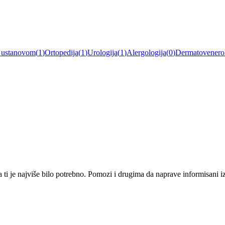
a ustanovom
(
1
)
Ortopedija
(
1
)
Urologija
(
1
)
Alergologija
(
0
)
Dermatovenerol
i je najviše bilo potrebno. Pomozi i drugima da naprave informisani izbo