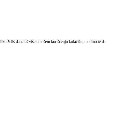
iko želiš da znaš više o našem korišćenju kolačića, molimo te da