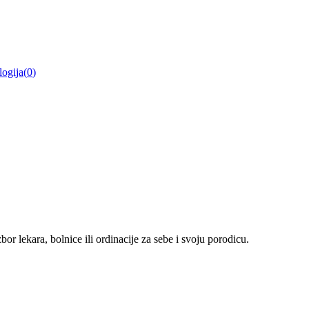
ogija
(
0
)
r lekara, bolnice ili ordinacije za sebe i svoju porodicu.