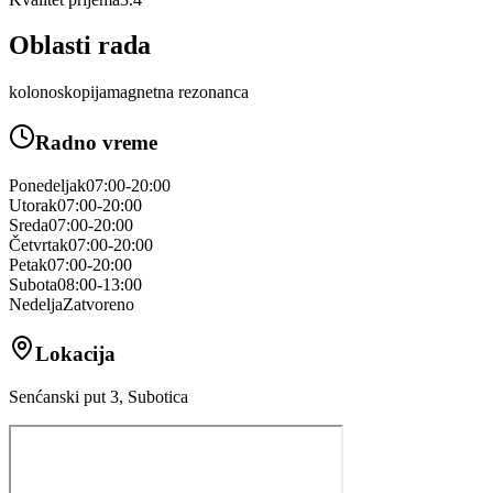
Oblasti rada
kolonoskopija
magnetna rezonanca
Radno vreme
Ponedeljak
07:00-20:00
Utorak
07:00-20:00
Sreda
07:00-20:00
Četvrtak
07:00-20:00
Petak
07:00-20:00
Subota
08:00-13:00
Nedelja
Zatvoreno
Lokacija
Senćanski put 3, Subotica