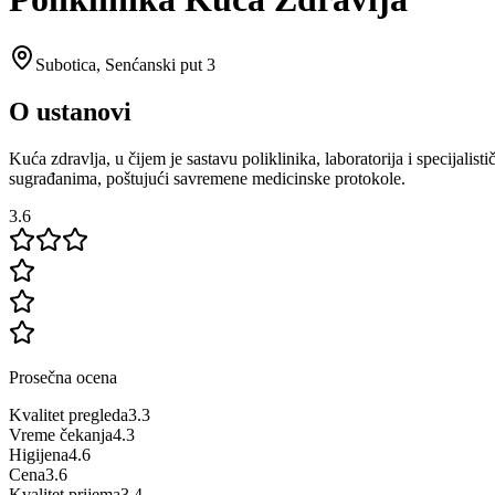
Subotica
,
Senćanski put 3
O ustanovi
Kuća zdravlja, u čijem je sastavu poliklinika, laboratorija i specijali
sugrađanima, poštujući savremene medicinske protokole.
3.6
Prosečna ocena
Kvalitet pregleda
3.3
Vreme čekanja
4.3
Higijena
4.6
Cena
3.6
Kvalitet prijema
3.4